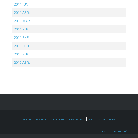
2011 JUN.
2011 ABR.
2011 MAR.
2011 FEB.
2011 ENE.
2010 OCT.
2010 SEP.
2010 ABR.
|
POLÍTICA DE PRIVACIDAD Y CONDICIONES DE USO
POLÍTICA DE COOKIES
ENLACES DE INTERÉS