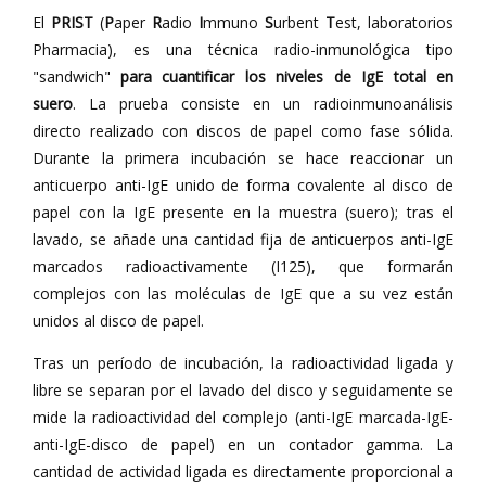
El
PRIST
(
P
aper
R
adio
I
mmuno
S
urbent
T
est, laboratorios
Pharmacia), es una técnica radio-inmunológica tipo
"sandwich"
para cuantificar los niveles de IgE total en
suero
. La prueba consiste en un radioinmunoanálisis
directo realizado con discos de papel como fase sólida.
Durante la primera incubación se hace reaccionar un
anticuerpo anti-IgE unido de forma covalente al disco de
papel con la IgE presente en la muestra (suero); tras el
lavado, se añade una cantidad fija de anticuerpos anti-IgE
marcados radioactivamente (I125), que formarán
complejos con las moléculas de IgE que a su vez están
unidos al disco de papel.
Tras un período de incubación, la radioactividad ligada y
libre se separan por el lavado del disco y seguidamente se
mide la radioactividad del complejo (anti-IgE marcada-IgE-
anti-IgE-disco de papel) en un contador gamma. La
cantidad de actividad ligada es directamente proporcional a