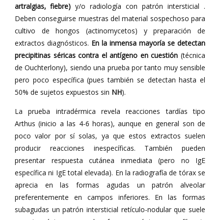
artralgias, fiebre)
y/o radiología con patrón intersticial .
Deben conseguirse muestras del material sospechoso para
cultivo de hongos (actinomycetos) y preparación de
extractos diagnósticos.
En la inmensa mayoría se detectan
precipitinas séricas contra el antígeno en cuestión
(técnica
de Ouchterlony), siendo una prueba por tanto muy sensible
pero poco específica (pues también se detectan hasta el
50% de sujetos expuestos sin
NH
).
La prueba intradérmica revela reacciones tardías tipo
Arthus (inicio a las 4-6 horas), aunque en general son de
poco valor por sí solas, ya que estos extractos suelen
producir reacciones inespecíficas. También pueden
presentar respuesta cutánea inmediata (pero no IgE
específica ni IgE total elevada). En la radiografía de tórax se
aprecia en las formas agudas un patrón alveolar
preferentemente en campos inferiores. En las formas
subagudas un patrón intersticial retículo-nodular que suele