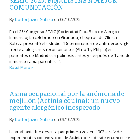
SEAIC 2025, FINALISTAS A MEJOR
COMUNICACIÓN
By
Doctor Javier Subiza
on
06/10/2025
En el 35º Congreso SEAIC (Sociendad Española de Alergia e
Inmunología) celebrado en Granada, el equipo de Clínica
Subiza presentó el estudio: "Determinación de anticuerpos IgE
frente a alérgenos recombinantes (Phl p 1 y Phl p 5) en
pacientes de Madrid con polinosis antes y después de 1 año de
inmunoterapia parenteral”.
Read More »
Asma ocupacional por la anémona de
mejillón (Actinia equina): un nuevo
agente alergénico inesperado
By
Doctor Javier Subiza
on
03/10/2025
La anafilaxia fue descrita por primera vez en 1902 a raíz de
experimentos con extractos de Actinia, pero desde entonces se