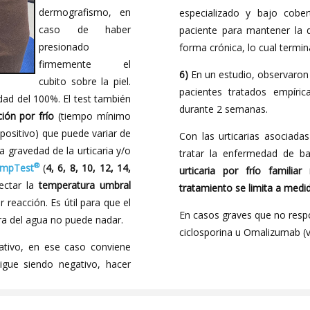
dermografismo, en
especializado y bajo cober
caso de haber
paciente para mantener la d
presionado
forma crónica, lo cual termi
firmemente el
6)
En un estudio, observaron 
cubito sobre la piel.
pacientes tratados empíri
idad del 100%. El test también
durante 2 semanas.
ión por frío
(tiempo mínimo
t positivo) que puede variar de
Con las urticarias asociada
 gravedad de la urticaria y/o
tratar la enfermedad de bas
®
mpTest
(
4, 6, 8, 10, 12, 14,
urticaria por frío familia
ectar la
temperatura umbral
tratamiento se limita a medida
r reacción. Es útil para que el
En casos graves que no resp
ra del agua no puede nadar.
ciclosporina u Omalizumab (ve
gativo, en ese caso conviene
igue siendo negativo, hacer