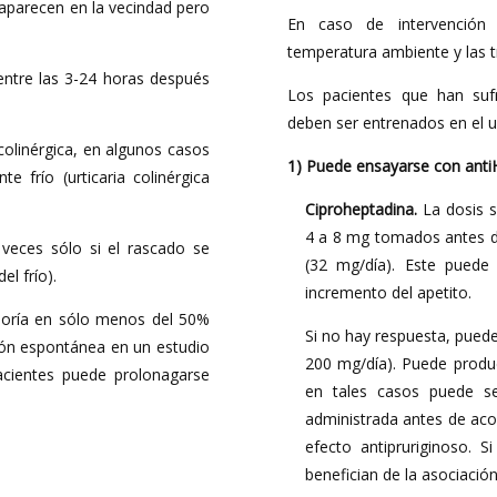
es aparecen en la vecindad pero
En caso de intervención 
temperatura ambiente y las t
 entre las 3-24 horas después
Los pacientes que han suf
deben ser entrenados en el us
a colinérgica, en algunos casos
1) Puede ensayarse con anti
e frío (urticaria colinérgica
Ciproheptadina.
La dosis s
4 a 8 mg tomados antes d
eces sólo si el rascado se
(32 mg/día). Este puede 
el frío).
incremento del apetito.
joría en sólo menos del 50%
Si no hay respuesta, pued
ión espontánea en un estudio
200 mg/día). Puede produci
acientes puede prolonagarse
en tales casos puede ser
administrada antes de aco
efecto antipruriginoso. S
benefician de la asociació