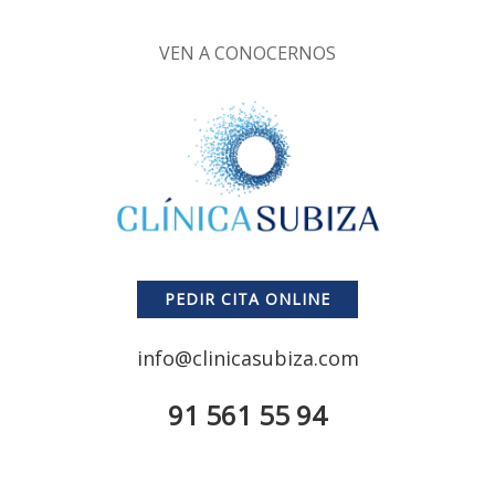
VEN A CONOCERNOS
PEDIR CITA ONLINE
info@clinicasubiza.com
91 561 55 94