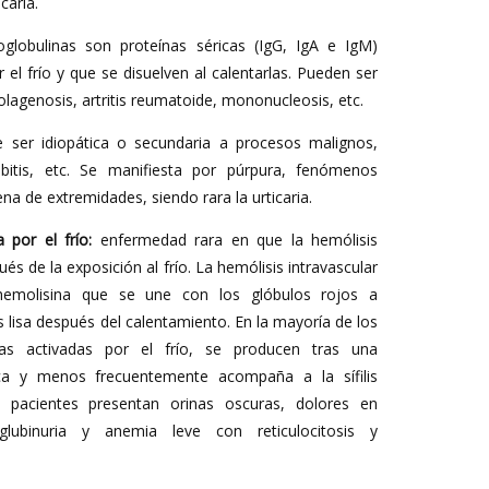
caria.
globulinas son proteínas séricas (IgG, IgA e IgM)
 el frío y que se disuelven al calentarlas. Pueden ser
olagenosis, artritis reumatoide, mononucleosis, etc.
ser idiopática o secundaria a procesos malignos,
ebitis, etc. Se manifiesta por púrpura, fenómenos
na de extremidades, siendo rara la urticaria.
 por el frío:
enfermedad rara en que la hemólisis
s de la exposición al frío. La hemólisis intravascular
emolisina que se une con los glóbulos rojos a
s lisa después del calentamiento. En la mayoría de los
as activadas por el frío, se producen tras una
ica y menos frecuentemente acompaña a la sífilis
s pacientes presentan orinas oscuras, dolores en
lubinuria y anemia leve con reticulocitosis y