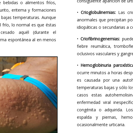
consiguiente aparición de urti
e bebidas o alimentos fríos,
rurito, eritema y formaciones
•
Crioglobulinemias:
Las crio
 bajas temperaturas. Aunque
anormales que precipitan por
 frío, lo normal es que éstas
idiopáticas o secundarias a c
cesado aquél (durante el
•
Criofibrinogenemias:
puede 
forma espontánea al en menos
fiebre reumática, trombofl
oclusivos vasculares y gangre
•
Hemoglobinuria paroxística
ocurre minutos a horas despué
es causada por una autoh
temperaturas bajas y sólo lo
casos estas autohemolisin
enfermedad viral inespecíf
congénita o adquirida. Lo
espalda y piernas, hemog
ocasionalmente urticaria.