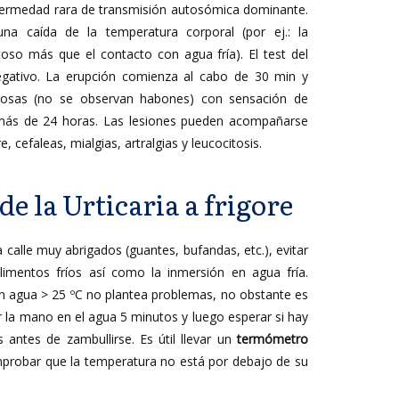
fermedad rara de transmisión autosómica dominante.
na caída de la temperatura corporal (por ej.: la
ntoso más que el contacto con agua fría). El test del
negativo. La erupción comienza al cabo de 30 min y
atosas (no se observan habones) con sensación de
más de 24 horas. Las lesiones pueden acompañarse
, cefaleas, mialgias, artralgias y leucocitosis.
e la Urticaria a frigore
a calle muy abrigados (guantes, bufandas, etc.), evitar
limentos fríos así como la inmersión en agua fría.
 agua > 25 ºC no plantea problemas, no obstante es
la mano en el agua 5 minutos y luego esperar si hay
 antes de zambullirse. Es útil llevar un
termómetro
robar que la temperatura no está por debajo de su