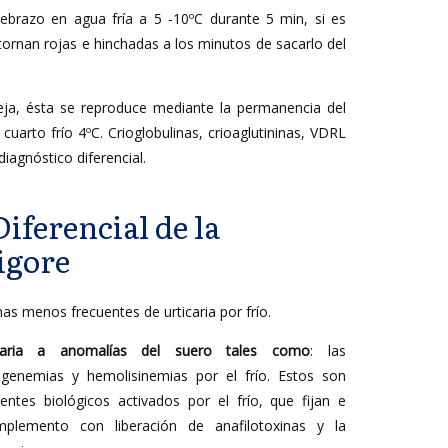
ebrazo en agua fría a 5 -10ºC durante 5 min, si es
tornan rojas e hinchadas a los minutos de sacarlo del
efleja, ésta se reproduce mediante la permanencia del
cuarto frío 4ºC. Crioglobulinas, crioaglutininas, VDRL
iagnóstico diferencial.
iferencial de la
rigore
s menos frecuentes de urticaria por frío.
ndaria a anomalías del suero tales como
: las
inogenemias y hemolisinemias por el frío. Estos son
ntes biológicos activados por el frío, que fijan e
mplemento con liberación de anafilotoxinas y la