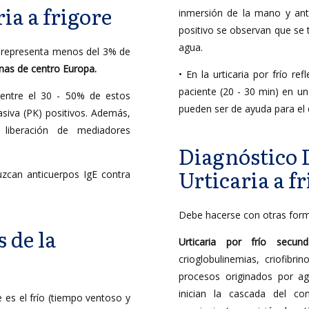
ia a frigore
inmersión de la mano y ant
positivo se observan que se 
agua.
e representa menos del 3% de
nas de centro Europa.
• En la urticaria por frío r
paciente (20 - 30 min) en un 
 entre el 30 - 50% de estos
pueden ser de ayuda para el d
asiva (PK) positivos. Además,
liberación de mediadores
Diagnóstico D
Urticaria a f
uzcan anticuerpos IgE contra
Debe hacerse con otras forma
 de la
Urticaria por frío secu
crioglobulinemias, criofibr
procesos originados por age
inician la cascada del co
e es el frío (tiempo ventoso y