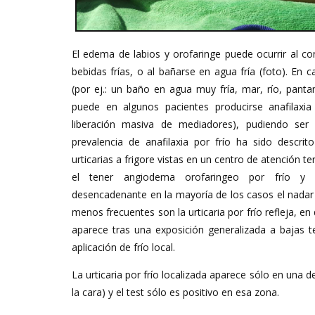
El edema de labios y orofaringe puede ocurrir al co
bebidas frías, o al bañarse en agua fría (foto). En 
(por ej.: un baño en agua muy fría, mar, río, panta
puede en algunos pacientes producirse anafilaxia
liberación masiva de mediadores), pudiendo se
prevalencia de anafilaxia por frío ha sido descri
urticarias a frigore vistas en un centro de atención te
el tener angiodema orofaringeo por frío y 
desencadenante en la mayoría de los casos el nadar 
menos frecuentes son la urticaria por frío refleja, e
aparece tras una exposición generalizada a bajas 
aplicación de frío local.
La urticaria por frío localizada aparece sólo en una 
la cara) y el test sólo es positivo en esa zona.