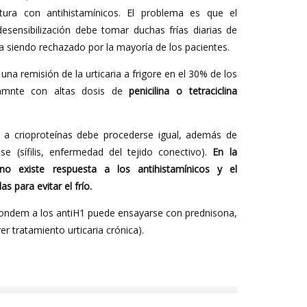
tura con antihistamínicos. El problema es que el
esensibilización debe tomar duchas frías diarias de
na siendo rechazado por la mayoría de los pacientes.
una remisión de la urticaria a frigore en el 30% de los
camnte con altas dosis de
penicilina o tetraciclina
s a crioproteínas debe procederse igual, además de
e (sífilis, enfermedad del tejido conectivo).
En la
r no existe respuesta a los antihistamínicos y el
s para evitar el frío.
ondem a los antiH1 puede ensayarse con prednisona,
r tratamiento urticaria crónica).