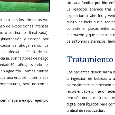
Urticaria familiar por frío
: en
La reacción aparece tras u
exposición al aire frío y ve
ntacto con los alimentos y/o
cubito de hielo suele ser 
caso de exposiciones intensas
consiste en placas eritem
no o piscina no climatizada),
quemazón y que persisten 
 (hipotensión y síncope por
de síntomas sistémicos, fiebre
r causa de ahogamiento. La
to de afectar al 30 % de las
Tratamiento d
rciaria, son factores de riesgo
edad<30 años, siendo el
en agua fría. Formas clínicas
Los pacientes deben salir a l
n que una erupción diseminada
la ingestión de bebidas o a
temperaturas, pero no con la
Normalmente la inmersión en
recomendable primero meter 
reacción durante 10 minutos
determinada área (por ejemplo
digital para líquidos
para comp
umbral de reactivación.