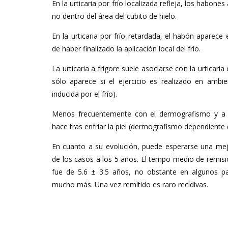
En la urticaria por frío localizada refleja, los habon
no dentro del área del cubito de hielo.
En la urticaria por frío retardada, el habón aparece
de haber finalizado la aplicación local del frío.
La urticaria a frigore suele asociarse con la urticari
sólo aparece si el ejercicio es realizado en ambient
inducida por el frío).
Menos frecuentemente con el dermografismo y a v
hace tras enfriar la piel (dermografismo dependiente d
En cuanto a su evolución, puede esperarse una me
de los casos a los 5 años. El tempo medio de remis
fue de 5.6 ± 3.5 años, no obstante en algunos p
mucho más. Una vez remitido es raro recidivas.