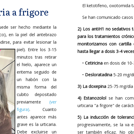
El ketotifeno, oxotomida 
ia a frigore
Se han comunicado casos a
puede ser hecho mediante la
2) Los antiH1 no sedativos 
co), en la piel del antebrazo
para los tratamientos crón
dirse, para evitar lesionar la
monitorizamos con cartilla
piel). Entre los 3-15
hasta llegar a dosis 3-4 vece
minutos tras retirar
•
Cetiricina
en dosis de 10
el hielo, aparece un
eritema seguido de
•
Desloratadina
5-20 mg/d
un habón con la
3) La doxepina
25-75 mg/día 
misma forma del
cubito depositado
4) Estanozolol
se han comun
previamente
(ver
urticaria "a frigore" de caráct
figura)
. Cuanto
antes aparece más
5) La inducción de toleranci
grave es la urticaria.
progresivamente, se la va 
Debe excluirse un
ser también eficaz. No ob