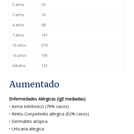
2 años
29
3 años
16
4 años
68
7 años
161
10 años
570
14 años
195
Adultos
122
Aumentado
Enfermedades Alérgicas (IgE mediadas)
• Asma extrínseco (76% casos)
• Rinitis-Conjuntivitis alérgica (62% casos)
• Dermatitis atópica
• Urticaria alérgica