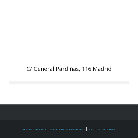
C/ General Pardiñas, 116 Madrid
|
POLÍTICA DE PRIVACIDAD Y CONDICIONES DE USO
POLÍTICA DE COOKIES