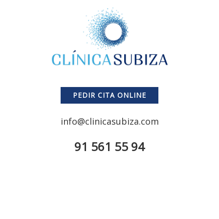
PEDIR CITA ONLINE
info@clinicasubiza.com
91 561 55 94