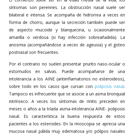
síntomas son perennes. La obstrucción nasal suele ser
bilateral e intensa. Se acompaña de hidrorrea a veces en
forma de chorro, aunque la secreción también puede ser
de aspecto mucoide y blanquecina, u ocasionalmente
amarilla o verdosa (si hay infección sobreañadida). La
anosmia (acompañándose a veces de ageusia) y el goteo
postnasal son frecuentes.
Por el contrario no suelen presentar prurito naso-ocular o
estornudos en salvas. Puede acompañarse de una
intolerancia a los AINE (antiinflamatorios no esteroideos),
sobre todo en los casos que cursan con
poliposis nasal
.
Tampoco es infrecuente que se asocie a un asma bronquial
intrínseco. A veces los síntomas de rinitis preceden en
meses o años a la tríada asma-intolerancia AINE- poliposis
nasal. Es característica la buena respuesta de estos
pacientes a los esteroides. En la rinoscopia se aprecia una
mucosa nasal pálida muy edematosa y/o pólipos nasales