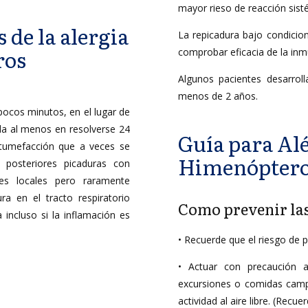
mayor rieso de reacción sist
 de la alergia
La repicadura bajo condicio
ros
comprobar eficacia de la inm
Algunos pacientes desarroll
menos de 2 años.
ocos minutos, en el lugar de
da al menos en resolverse 24
Guía para Alé
 tumefacción que a veces se
Himenópter
 posteriores picaduras con
nes locales pero raramente
a en el tracto respiratorio
Como prevenir las
 incluso si la inflamación es
• Recuerde que el riesgo de 
• Actuar con precaución a
excursiones o comidas campe
actividad al aire libre. (Recu