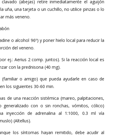
 clavado (abejas) retire inmediatamente el aguijón
uña, una tarjeta o un cuchillo, no utilice pinzas o lo
tar más veneno.
jabón
adine o alcohol 96º) y poner hielo local para reducir la
orción del veneno.
or ej.: Aerius 2 comp. juntos). Si la reacción local es
ar con la prednisona (40 mg).
n (familiar o amigo) que pueda ayudarle en caso de
 en los siguientes 30-60 min.
mas de una reacción sistémica (mareo, palpitaciones,
rito generalizado con o sin ronchas, vómitos, cólico)
 inyección de adrenalina al 1:1000, 0.3 ml vía
uslo) (Altellus).
aunque los síntomas hayan remitido, debe acudir al