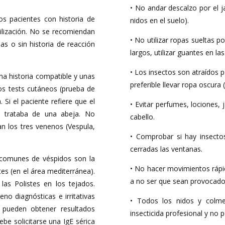
• No andar descalzo por el j
os pacientes con historia de
nidos en el suelo).
bilización. No se recomiendan
• No utilizar ropas sueltas p
as o sin historia de reacción
largos, utilizar guantes en las
• Los insectos son atraídos po
na historia compatible y unas
preferible llevar ropa oscura (
os tests cutáneos (prueba de
 Si el paciente refiere que el
• Evitar perfumes, lociones,
se trataba de una abeja. No
cabello.
n los tres venenos (Vespula,
• Comprobar si hay insecto
cerradas las ventanas.
comunes de véspidos son la
• No hacer movimientos rápi
es (en el área mediterránea).
a no ser que sean provocado
las Polistes en los tejados.
o diagnósticas e irritativas
• Todos los nidos y colme
pueden obtener resultados
insecticida profesional y no p
be solicitarse una IgE sérica