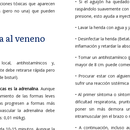
• Si el aguijón ha quedado
cciones tóxicas que aparecen
raspándolo suavemente con la 
as (pero no una) que pueden
presione, esto ayuda a inyec
• Lavar la herida con agua y 
a al veneno
• Desinfectar la herida (Betat
inflamación y retardar la abs
• Tomar un antihistamínico (p
ocal, antihistamínicos y,
mayor de 8 cm. puede comenz
te debe retirarse rápida pero
• Procurar estar con alguie
 bisturí).
sufrir una reacción sistémica
cas es la adrenalina
. Aunque
• Al primer síntoma o sínto
amiento de las formas leves
dificultad respiratoria, pru
stas progresen a formas más
poner sin más demora una
ovascular la adrenalina debe
intramuscular (en el brazo o m
: 0,01 ml/kg).
• A continuación, incluso 
ada 10-15 minutos. Aunque la