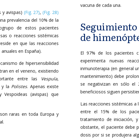
vacuna de cada una.
s y avispas)
(Fig. 27)
,
(Fig. 28)
na prevalencia del 10% de la
Seguimiento d
bgrupo de estos pacientes
de himenópt
nsas o reacciones sistémicas
 reside en que las reacciones
 anuales en España).
El 97% de los pacientes c
experimenta nuevas reacc
canismo de hipersensibilidad
inmunoterapia (en general u
tran en el veneno, existiendo
mantenimiento) debe prolong
portante entre las
Vespula
,
se negativizan en sólo el 
 y la
Polistes
. Apenas existe
beneficiosos siguen persistie
 y Vespoideas (avispas) que
Las reacciones sistémicas a
entre el 15% de los pacie
 son raras en toda Europa y
tratamiento de iniciación,
l.
obstante, el paciente debe
dosis por si se produjera al