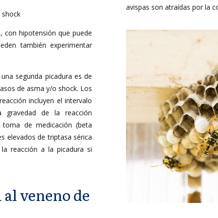
avispas son atraídas por la c
o shock
s, con hipotensión que puede
ueden también experimentar
e una segunda picadura es de
 casos de asma y/o shock. Los
eacción incluyen el intervalo
la gravedad de la reacción
y toma de medicación (beta
es elevados de triptasa sérica
la reacción a la picadura si
a al veneno de