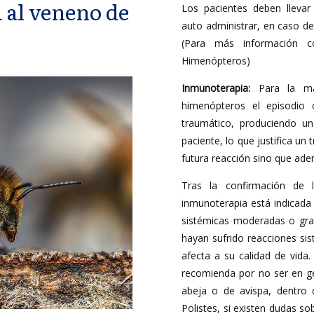
a al veneno de
Los pacientes deben llevar
auto administrar, en caso de
(Para más información c
Himenópteros)
Inmunoterapia:
Para la may
himenópteros el episodio 
traumático, produciendo una
paciente, lo que justifica un
futura reacción sino que adem
Tras la confirmación de l
inmunoterapia está indicada
sistémicas moderadas o gra
hayan sufrido reacciones sist
afecta a su calidad de vida.
recomienda por no ser en ge
abeja o de avispa, dentro 
Polistes, si existen dudas s