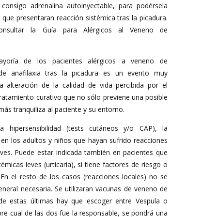
 consigo adrenalina autoinyectable, para podérsela
 que presentaran reacción sistémica tras la picadura.
onsultar la Guía para Alérgicos al Veneno de
oría de los pacientes alérgicos a veneno de
de anafilaxia tras la picadura es un evento muy
 alteración de la calidad de vida percibida por el
 tratamiento curativo que no sólo previene una posible
ás tranquiliza al paciente y su entorno.
a hipersensibilidad (tests cutáneos y/o CAP), la
 en los adultos y niños que hayan sufrido reacciones
ves. Puede estar indicada también en pacientes que
émicas leves (urticaria), si tiene factores de riesgo o
 En el resto de los casos (reacciones locales) no se
neral necesaria. Se utilizaran vacunas de veneno de
de estas últimas hay que escoger entre Vespula o
obre cual de las dos fue la responsable, se pondrá una