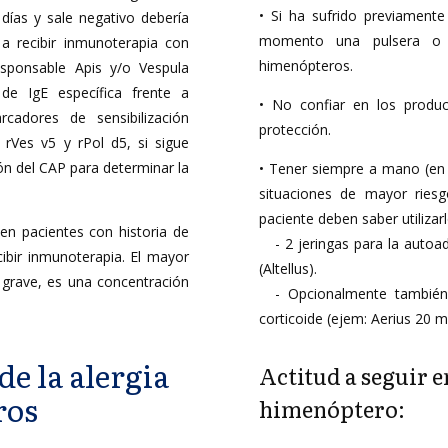
• Si ha sufrido previamente
 días y sale negativo debería
momento una pulsera o 
 a recibir inmunoterapia con
himenópteros.
sponsable Apis y/o Vespula
 de IgE específica frente a
• No confiar en los produ
adores de sensibilización
protección.
 rVes v5 y rPol d5, si sigue
ón del CAP para determinar la
• Tener siempre a mano (en 
situaciones de mayor ries
paciente deben saber utilizar
en pacientes con historia de
- 2 jeringas para la autoa
ibir inmunoterapia. El mayor
(Altellus).
 grave, es una concentración
- Opcionalmente también 
corticoide (ejem: Aerius 20 
de la alergia
Actitud a seguir e
ros
himenóptero: