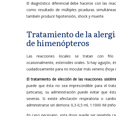
El diagnóstico diferencial debe hacerse con las rea
como resultado de múltiples picaduras simultáne
también producir hipotensión, shock y muerte.
Tratamiento de la alergi
de himenópteros
Las reacciones locales se tratan con frío l
ocasionalmente, esteroides orales. Si hay aguijón, és
cuidadosamente para no inocular más veneno (hoja de
El tratamiento de elección de las reacciones sistémi
puede que ésta no sea imprescindible para el trat
(urticaria), su administración puede evitar que é
severas. Si existe afectación respiratoria o cardi
administrarse sin demora: 0,3-0,5 ml, 1:1000 IM (niños
En caso necesario, esta dosis puede ser repetida c