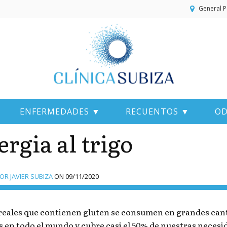
General P
ENFERMEDADES ▼
RECUENTOS ▼
OD
ergia al trigo
R JAVIER SUBIZA
ON
09/11/2020
reales que contienen gluten se consumen en grandes canti
s en todo el mundo y cubre casi el 50% de nuestras necesid