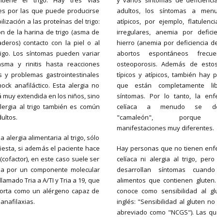
tiene el trigo. Hay tres vías
y varios síntomas de deficiencia
es por las que puede producirse
adultos, los síntomas a men
ilización a las proteínas del trigo:
atípicos, por ejemplo, flatulenc
ón de la harina de trigo (asma de
irregulares, anemia por defici
deros) contacto con la piel o al
hierro (anemia por deficiencia de
igo. Los síntomas pueden variar
abortos espontáneos frecu
sma y rinitis hasta reacciones
osteoporosis. Además de esto
 y problemas gastrointestinales
típicos y atípicos, también hay 
ock anafiláctico. Esta alergia no
que están completamente li
á muy extendida en los niños, sino
síntomas. Por lo tanto, la en
lergia al trigo también es común
celíaca a menudo se de
ultos.
"camaleón", porque 
manifestaciones muy diferentes.
a alergia alimentaria al trigo, sólo
iesta, si además el paciente hace
Hay personas que no tienen en
 (cofactor), en este caso suele ser
celíaca ni alergia al trigo, per
da por un componente molecular
desarrollan síntomas cuand
 llamado Tria a A/TI y Tria a 19, que
alimentos que contienen gluten.
orta como un alérgeno capaz de
conoce como sensibilidad al gl
 anafilaxias.
inglés: "Sensibilidad al gluten no 
abreviado como "NCGS"). Las qu