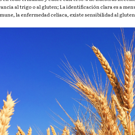
rancia al trigo o al gluten; La identificación clara es a m
mune, la enfermedad celíaca, existe sensibilidad al gluten,