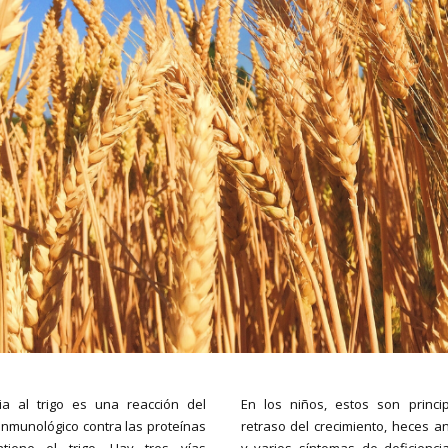
ia al trigo es una reacción del
En los niños, estos son princi
inmunológico contra las proteínas
retraso del crecimiento, heces a