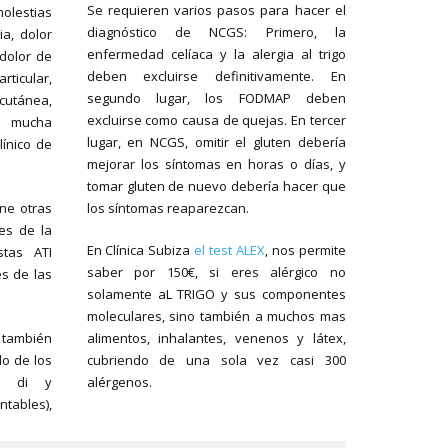
Se requieren varios pasos para hacer el
olestias
diagnóstico de NCGS: Primero, la
ia, dolor
enfermedad celíaca y la alergia al trigo
 dolor de
deben excluirse definitivamente. En
icular,
segundo lugar, los FODMAP deben
utánea,
excluirse como causa de quejas. En tercer
e mucha
lugar, en NCGS, omitir el gluten debería
línico de
mejorar los síntomas en horas o días, y
tomar gluten de nuevo debería hacer que
ene otras
los síntomas reaparezcan.
res de la
En Clínica Subiza
el test ALEX
, nos permite
stas ATI
saber por 150€, si eres alérgico no
s de las
solamente aL TRIGO y sus componentes
moleculares, sino también a muchos mas
 también
alimentos, inhalantes, venenos y látex,
o de los
cubriendo de una sola vez casi 300
o, di y
alérgenos.
tables),