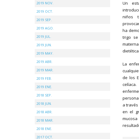
Un est
2019 NOV.
introduc
2019 OCT.
niños 
2019 SEP.
provocar
2019 AGO.
ha demo
2019 JUL.
trigo s
materna 
2019 JUN.
dietética
2019 MAY.
2019 ABR.
La enfe
2019 MAR.
cualqui
de los 
2019 FEB.
celíaca
2019 ENE.
enferme
2018 SEP.
personas
2018 JUN.
a través
en el g
2018 ABR.
mucosa 
2018 MAR.
resultad
2018 ENE.
2017 OCT.