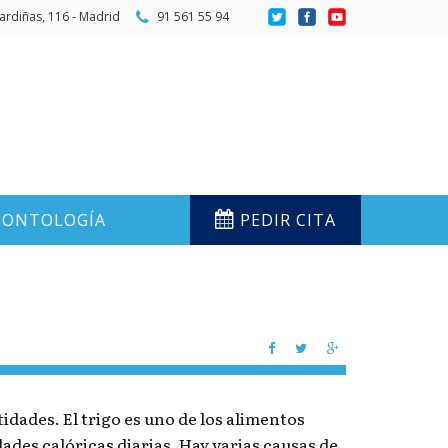
ardiñas, 116 - Madrid
91 561 55 94
ONTOLOGÍA
PEDIR CITA
dades. El trigo es uno de los alimentos
ades calóricas diarias. Hay varias causas de