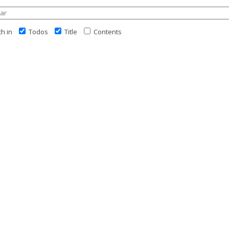
h in
Todos
Title
Contents