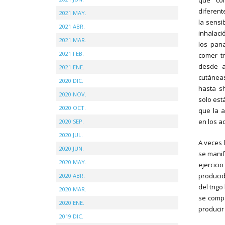
que con
diferent
2021 MAY.
la sensib
2021 ABR.
inhalaci
2021 MAR.
los pana
2021 FEB.
comer tr
desde a
2021 ENE.
cutáneas
2020 DIC.
hasta sh
2020 NOV.
solo est
2020 OCT.
que la a
en los ad
2020 SEP.
2020 JUL.
A veces l
2020 JUN.
se manif
2020 MAY.
ejercicio
produci
2020 ABR.
del trigo
2020 MAR.
se comp
2020 ENE.
producir
2019 DIC.