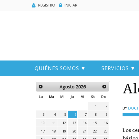
REGISTRO
INICIAR
QUIÉNES SOMOS ▼
SERVICIOS ▼
Al
Agosto
2026
Lu
Ma
Mi
Ju
Vi
Sá
Do
1
2
BY
DOCTO
3
4
5
6
7
8
9
10
11
12
13
14
15
16
Los ce
17
18
19
20
21
22
23
básico