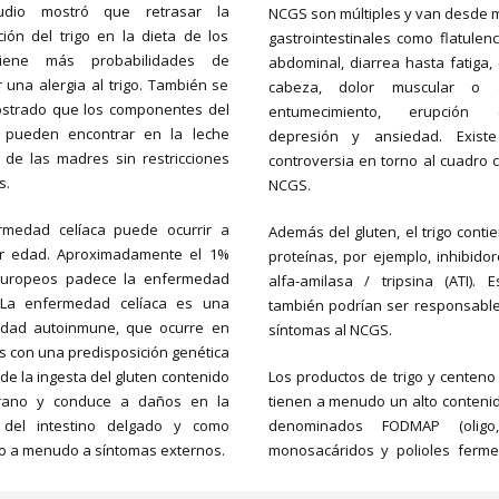
udio mostró que retrasar la
NCGS son múltiples y van desde m
ción del trigo en la dieta de los
gastrointestinales como flatulenc
tiene más probabilidades de
abdominal, diarrea hasta fatiga,
 una alergia al trigo. También se
cabeza, dolor muscular o art
strado que los componentes del
entumecimiento, erupción c
e pueden encontrar en la leche
depresión y ansiedad. Exist
de las madres sin restricciones
controversia en torno al cuadro c
s.
NCGS.
rmedad celíaca puede ocurrir a
Además del gluten, el trigo conti
er edad. Aproximadamente el 1%
proteínas, por ejemplo, inhibido
Europeos padece la enfermedad
alfa-amilasa / tripsina (ATI). E
. La enfermedad celíaca es una
también podrían ser responsable
dad autoinmune, que ocurre en
síntomas al NCGS.
 con una predisposición genética
 de la ingesta del gluten contenido
Los productos de trigo y centeno
rano y conduce a daños en la
tienen a menudo un alto contenid
del intestino delgado y como
denominados FODMAP (olig
o a menudo a síntomas externos.
monosacáridos y polioles fermen