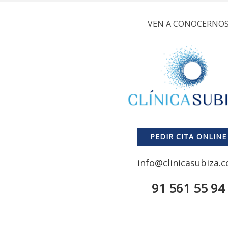
VEN A CONOCERNO
PEDIR CITA ONLINE
info@clinicasubiza.
91 561 55 94