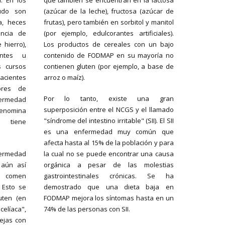
. En los
que también se encuentran en la lactosa
udo son
(azúcar de la leche), fructosa (azúcar de
ia, heces
frutas), pero también en sorbitol y manitol
encia de
(por ejemplo, edulcorantes artificiales).
 hierro),
Los productos de cereales con un bajo
entes u
contenido de FODMAP en su mayoría no
s cursos
contienen gluten (por ejemplo, a base de
pacientes
arroz o maíz).
bres de
Por lo tanto, existe una gran
fermedad
superposición entre el NCGS y el llamado
nomina
"síndrome del intestino irritable" (SII). El SII
tiene
es una enfermedad muy común que
afecta hasta al 15% de la población y para
fermedad
la cual no se puede encontrar una causa
o aún así
orgánica a pesar de las molestias
o comen
gastrointestinales crónicas. Se ha
 Esto se
demostrado que una dieta baja en
uten (en
FODMAP mejora los síntomas hasta en un
celíaca",
74% de las personas con SII.
ejas con