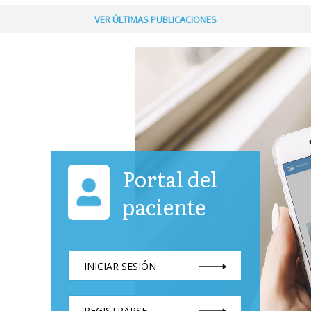
VER ÚLTIMAS PUBLICACIONES
Portal del
paciente
INICIAR SESIÓN
REGISTRARSE