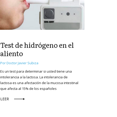
2 MAYO 20
Test de hidrógeno en el
Alerg
aliento
Por Doctor 
Por Doctor Javier Subiza
Los pólene
agente desc
Es un test para determinar si usted tiene una
las vías aér
intolerancia a la lactosa. La intolerancia de
lactosa es una afectación de la mucosa intestinal
LEER
que afecta al 15% de los españoles
LEER