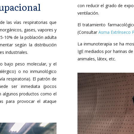
cupacional
con reducir el grado de exp
ventilación.
e las vías respiratorias que
El tratamiento farmacológic
 inorgánicos, gases, vapores y
(Consultar
Asma Extrínseco 
 5-10% de la población adulta
La inmunoterapia se ha mos
entar según la distribución
IgE mediados por harinas de 
s industriales.
animales, látex, etc.
o bajo peso molecular, y el
lérgico) o no inmunológico
vía respiratoria). El patrón de
puede ser inmediata (pocos
 En algunos productos como el
mas para provocar el ataque