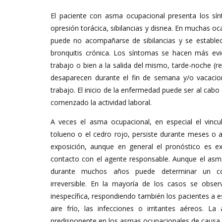
El paciente con asma ocupacional presenta los sín
opresión torácica, sibilancias y disnea. En muchas o
puede no acompañarse de sibilancias y se establec
bronquitis crónica. Los síntomas se hacen más evi
trabajo o bien a la salida del mismo, tarde-noche (r
desaparecen durante el fin de semana y/o vacacione
trabajo. El inicio de la enfermedad puede ser al ca
comenzado la actividad laboral.
A veces el asma ocupacional, en especial el vincu
tolueno o el cedro rojo, persiste durante meses o a
exposición, aunque en general el pronóstico es exc
contacto con el agente responsable. Aunque el asma 
durante muchos años puede determinar un co
irreversible. En la mayoría de los casos se observ
inespecífica, respondiendo también los pacientes a es
aire frío, las infecciones o irritantes aéreos. L
predisponente en los asmas ocupacionales de causa a