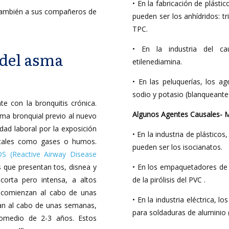
• En la fabricación de plást
 también a sus compañeros de
pueden ser los anhídridos: tri
TPC.
• En la industria del c
 del asma
etilenediamina.
• En las peluquerías, los a
sodio y potasio (blanqueantes
te con la bronquitis crónica.
Algunos Agentes Causales-
ma bronquial previo al nuevo
dad laboral por la exposición
• En la industria de plástico
), tales como gases o humos.
pueden ser los isocianatos.
S (Reactive Airway Disease
s que presentan tos, disnea y
• En los empaquetadores de
 corta pero intensa, a altos
de la pirólisis del PVC .
s comienzan al cabo de unas
• En la industria eléctrica,
an al cabo de unas semanas,
para soldaduras de aluminio 
romedio de 2-3 años. Estos