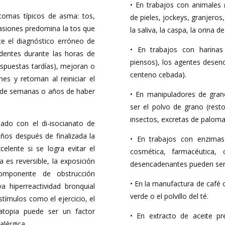
• En trabajos con animales (
tomas típicos de asma: tos,
de pieles, jockeys, granjero
casiones predomina la tos que
la saliva, la caspa, la orina 
e el diagnóstico erróneo de
• En trabajos con harinas
dentes durante las horas de
piensos), los agentes desenc
espuestas tardías), mejoran o
centeno cebada).
s y retornan al reiniciar el
bo de semanas o años de haber
• En manipuladores de gran
ser el polvo de grano (rest
insectos, excretas de paloma
lado con el di-isocianato de
ños después de finalizada la
• En trabajos con enzimas (
elente si se logra evitar el
cosmética, farmacéutica, c
es reversible, la exposición
desencadenantes pueden ser 
mponente de obstrucción
• En la manufactura de café 
a hiperreactividad bronquial
verde o el polvillo del té.
tímulos como el ejercicio, el
a atopia puede ser un factor
• En extracto de aceite pr
lérgica.