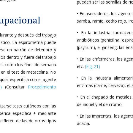
pueden ser las semillas de ric
• En aserraderos, los agent
cupacional
samba, ramio, cedro rojo, iro
• En la industria farmacéu
durante y después del trabajo
antibióticos (penicilina, espi
óstico. La espirometría puede
(psyllium), el ginseng, las enz
rse un patrón de deterioro y
os dentro y fuera del trabajo
• En las enfermeras, los age
bles como los fines de semana
etc.
(Fig. 21)
l en el test de metacolina. No
• En la industria alimenta
uial específica con el agente
enzimas (carne, cerveza), el 
)
(Consultar
Procedimiento
• En el chapado de metales,
de níquel y el de cromo.
zarse tests cutáneos con las
érica específica + mediante
• En las imprentas, los age
ifieren de las de otros tipos
acacia.