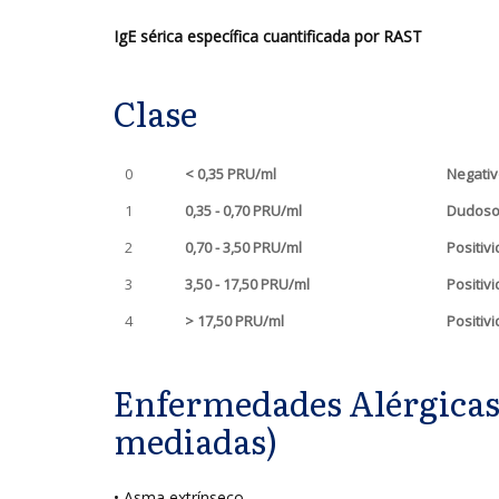
IgE sérica específica cuantificada por RAST
Clase
0
< 0,35 PRU/ml
Negati
1
0,35 - 0,70 PRU/ml
Dudos
2
0,70 - 3,50 PRU/ml
Positiv
3
3,50 - 17,50 PRU/ml
Positiv
4
> 17,50 PRU/ml
Positiv
Enfermedades Alérgicas
mediadas)
• Asma extrínseco