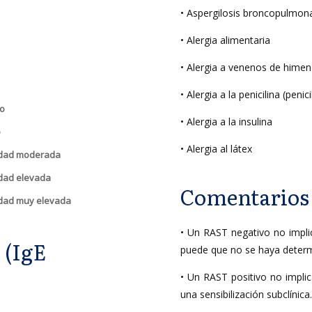
• Aspergilosis broncopulmona
• Alergia alimentaria
• Alergia a venenos de hime
• Alergia a la penicilina (penic
vo
• Alergia a la insulina
o
• Alergia al látex
idad moderada
idad elevada
Comentarios
idad muy elevada
• Un RAST negativo no impli
 (IgE
puede que no se haya determ
• Un RAST positivo no impli
una sensibilización subclínica.