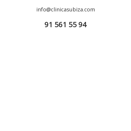
info@clinicasubiza.com
91 561 55 94