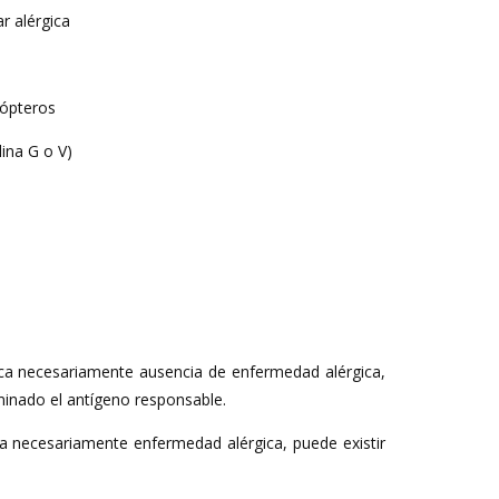
r alérgica
nópteros
ilina G o V)
ca necesariamente ausencia de enfermedad alérgica,
inado el antígeno responsable.
ca necesariamente enfermedad alérgica, puede existir