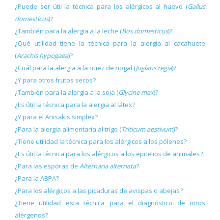
¿Puede ser útil la técnica para los alérgicos al huevo (
Gallus
domesticus
)?
¿También para la alergia a la leche (
Bos domesticus
)?
¿Qué utilidad tiene la técnica para la alergia al cacahuete
(
Arachis hypogaea
)?
¿Cuál para la alergia a la nuez de nogal (
Juglans regia
)?
¿Y para otros frutos secos?
¿También para la alergia a la soja (
Glycine max
)?
¿Es útil la técnica para la alergia al látex?
¿Y para el Anisakis simplex?
¿Para la alergia alimentaria al trigo (
Triticum aestivum
)?
¿Tiene utilidad la técnica para los alérgicos a los pólenes?
¿Es útil la técnica para los alérgicos a los epitelios de animales?
¿Para las esporas de
Alternaria alternata
?
¿Para la ABPA?
¿Para los alérgicos a las picaduras de avispas o abejas?
¿Tiene utilidad esta técnica para el diagnóstico de otros
alérgenos?