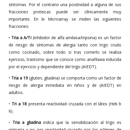
síntomas. Por el contrario una positividad a alguna de sus
fracciones proteicas puede ser clínicamente muy
importante. En le Microarray se miden las siguientes
fracciones:
•
Tria a A/TI
(inhibidor de alfa amilasa/tripsina) es un factor
de riesgo de síntomas de alergia tanto con trigo crudo
como cocinado, sobre todo si tras comerlo se realiza
ejercicio, trastorno que se conoce como anafilaxia inducida
por el ejercicio y dependiente del trigo (AIEDT).
•
Tria a 19
(gluten, gliadina) se comporta como un factor de
riesgo de alergia inmediata en niños y de (AIEDT) en
adultos.
•
Tri a 18
presenta reactividad cruzada con el látex (Heb b
6).
•
Tria a gliadina
indica que la sensibilización al trigo es
primaria y no por reactividad cruzada por los pólenes de