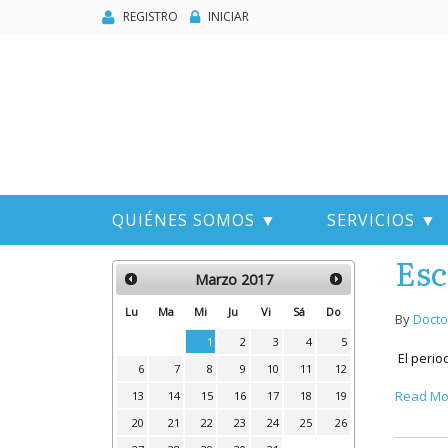
REGISTRO
INICIAR
QUIÉNES SOMOS ▼
SERVICIOS ▼
Esc
Marzo
2017
Lu
Ma
Mi
Ju
Vi
Sá
Do
By
Docto
1
2
3
4
5
El perio
6
7
8
9
10
11
12
Read Mo
13
14
15
16
17
18
19
20
21
22
23
24
25
26