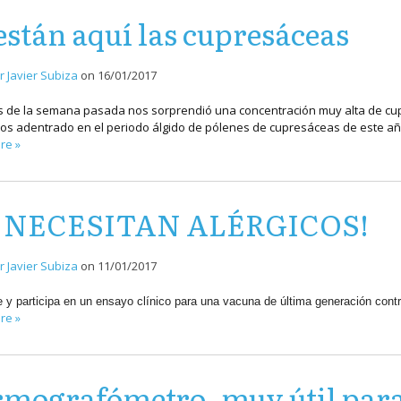
están aquí las cupresáceas
r Javier Subiza
on
16/01/2017
s de la semana pasada nos sorprendió una concentración muy alta de cupr
s adentrado en el periodo álgido de pólenes de cupresáceas de este a
re »
E NECESITAN ALÉRGICOS!
r Javier Subiza
on
11/01/2017
 y participa en un ensayo clínico para una vacuna de última generación contra
re »
mografómetro, muy útil para 