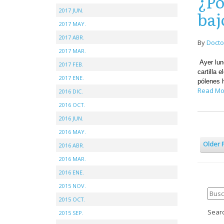
¿Po
2017 JUN.
baj
2017 MAY.
2017 ABR.
By
Docto
2017 MAR.
Ayer lun
2017 FEB.
cartilla 
2017 ENE.
pólenes 
Read Mo
2016 DIC.
2016 OCT.
2016 JUN.
2016 MAY.
Older 
2016 ABR.
2016 MAR.
2016 ENE.
2015 NOV.
2015 OCT.
Searc
2015 SEP.