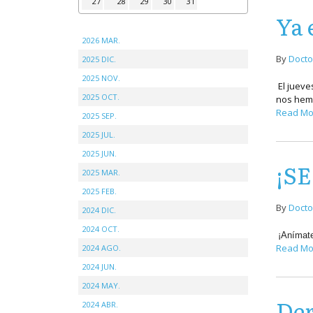
27
28
29
30
31
Ya 
2026 MAR.
By
Docto
2025 DIC.
2025 NOV.
El jueve
2025 OCT.
nos hemo
Read Mo
2025 SEP.
2025 JUL.
2025 JUN.
¡S
2025 MAR.
2025 FEB.
By
Docto
2024 DIC.
2024 OCT.
¡Anímate
Read Mo
2024 AGO.
2024 JUN.
2024 MAY.
Der
2024 ABR.