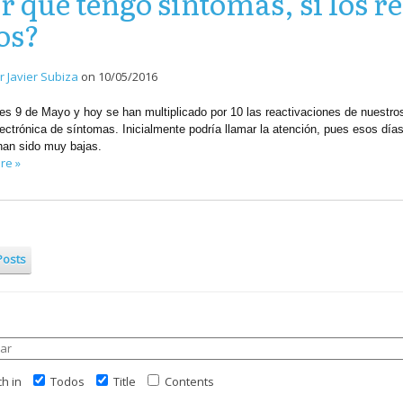
r qué tengo síntomas, si los r
os?
r Javier Subiza
on
10/05/2016
es 9 de Mayo y hoy se han multiplicado por 10 las reactivaciones de nuestro
electrónica de síntomas. Inicialmente podría llamar la atención, pues esos días
han sido muy bajas.
re »
Posts
h in
Todos
Title
Contents