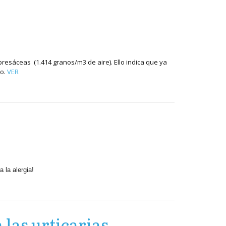
esáceas (1.414 granos/m3 de aire). Ello indica que ya
ño.
VER
 la alergia!
las urticarias