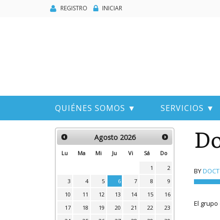
REGISTRO
INICIAR
QUIÉNES SOMOS ▼
SERVICIOS ▼
Do
Agosto
2026
Lu
Ma
Mi
Ju
Vi
Sá
Do
1
2
BY
DOCTO
3
4
5
6
7
8
9
10
11
12
13
14
15
16
El grupo
17
18
19
20
21
22
23