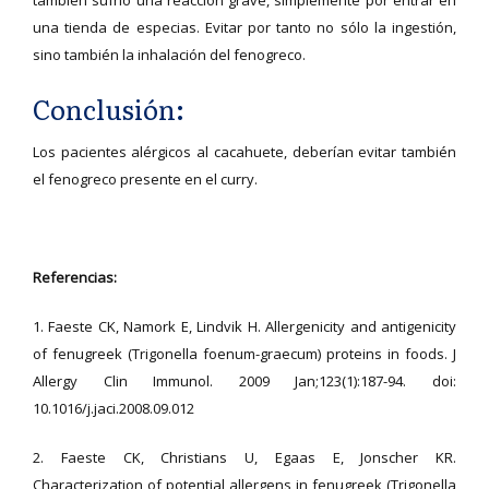
también sufrió una reacción grave, simplemente por entrar en
una tienda de especias. Evitar por tanto no sólo la ingestión,
sino también la inhalación del fenogreco.
Conclusión:
Los pacientes alérgicos al cacahuete, deberían evitar también
el fenogreco presente en el curry.
Referencias:
1. Faeste CK, Namork E, Lindvik H. Allergenicity and antigenicity
of fenugreek (Trigonella foenum-graecum) proteins in foods. J
Allergy Clin Immunol. 2009 Jan;123(1):187-94. doi:
10.1016/j.jaci.2008.09.012
2. Faeste CK, Christians U, Egaas E, Jonscher KR.
Characterization of potential allergens in fenugreek (Trigonella