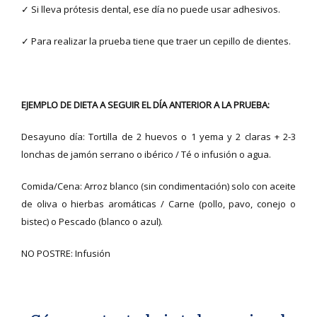
✓ Si lleva prótesis dental, ese día no puede usar adhesivos.
✓ Para realizar la prueba tiene que traer un cepillo de dientes.
EJEMPLO DE DIETA A SEGUIR EL DÍA ANTERIOR A LA PRUEBA:
Desayuno día: Tortilla de 2 huevos o 1 yema y 2 claras + 2-3
lonchas de jamón serrano o ibérico / Té o infusión o agua.
Comida/Cena: Arroz blanco (sin condimentación) solo con aceite
de oliva o hierbas aromáticas / Carne (pollo, pavo, conejo o
bistec) o Pescado (blanco o azul).
NO POSTRE: Infusión