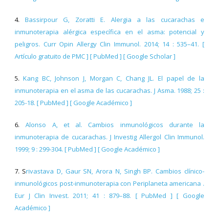
4.
Bassirpour G, Zoratti E. Alergia a las cucarachas e
inmunoterapia alérgica específica en el asma: potencial y
peligros. Curr Opin Allergy Clin Immunol. 2014; 14 : 535–41. [
Artículo gratuito de PMC ] [ PubMed ] [ Google Scholar ]
5.
Kang BC, Johnson J, Morgan C, Chang JL. El papel de la
inmunoterapia en el asma de las cucarachas. J Asma. 1988; 25 :
205-18. [ PubMed ] [ Google Académico ]
6.
Alonso A, et al. Cambios inmunológicos durante la
inmunoterapia de cucarachas. J Investig Allergol Clin Immunol.
1999; 9 : 299-304. [ PubMed ] [ Google Académico ]
7. S
rivastava D, Gaur SN, Arora N, Singh BP. Cambios clínico-
inmunológicos post-inmunoterapia con Periplaneta americana .
Eur J Clin Invest. 2011; 41 : 879–88. [ PubMed ] [ Google
Académico ]