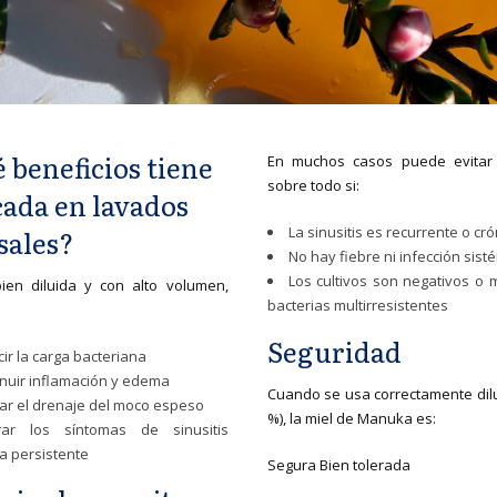
 beneficios tiene
En muchos casos puede evitar
sobre todo si:
cada en lavados
La sinusitis es recurrente o cró
sales?
No hay fiebre ni infección sist
Los cultivos son negativos o 
ien diluida y con alto volumen,
bacterias multirresistentes
Seguridad
ir la carga bacteriana
nuir inflamación y edema
Cuando se usa correctamente dilu
itar el drenaje del moco espeso
%), la miel de Manuka es:
rar los síntomas de sinusitis
a persistente
Segura Bien tolerada