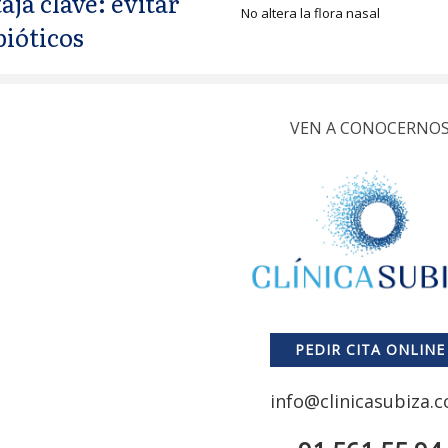
aja clave: evitar
No altera la flora nasal
bióticos
VEN A CONOCERNO
PEDIR CITA ONLINE
info@clinicasubiza.