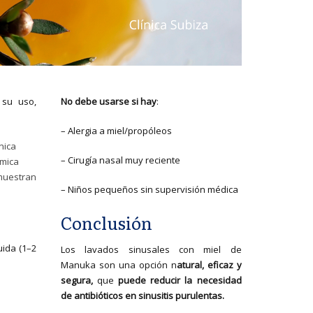
 su uso,
No debe usarse si hay
:
– Alergia a miel/propóleos
nica
– Cirugía nasal muy reciente
émica
muestran
– Niños pequeños sin supervisión médica
Conclusión
ida (1–2
Los lavados sinusales con miel de
Manuka son una opción n
atural, eficaz y
segura,
que
puede reducir la necesidad
de antibióticos en sinusitis purulentas.