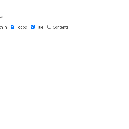
h in
Todos
Title
Contents