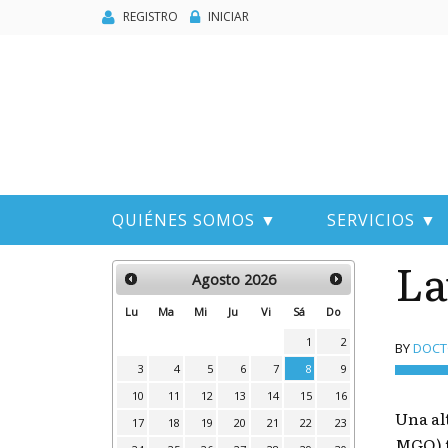
REGISTRO
INICIAR
QUIÉNES SOMOS ▼
SERVICIOS ▼
La
Agosto
2026
Lu
Ma
Mi
Ju
Vi
Sá
Do
1
2
BY
DOCTO
3
4
5
6
7
8
9
10
11
12
13
14
15
16
Una al
17
18
19
20
21
22
23
MGO) t