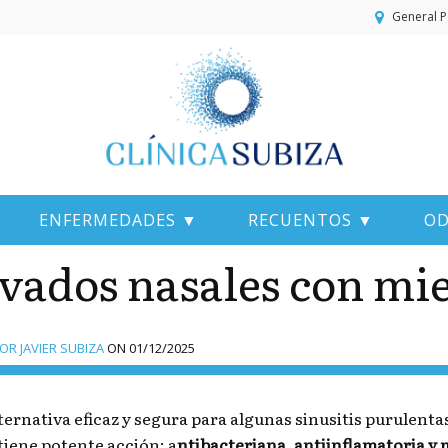
General P
ENFERMEDADES ▼
RECUENTOS ▼
OD
vados nasales con mi
R JAVIER SUBIZA
ON
01/12/2025
ternativa eficaz y segura para algunas sinusitis purulenta
iene potente acción: a
ntibacteriana, antiinflamatoria y 