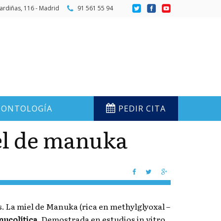
ardiñas, 116 - Madrid
91 561 55 94
ONTOLOGÍA
PEDIR CITA
el de manuka
s. La miel de Manuka (rica en methylglyoxal –
mucolítica.
Demostrada en estudios in vitro