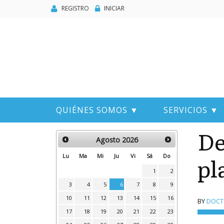
REGISTRO
INICIAR
QUIÉNES SOMOS ▼
SERVICIOS ▼
De
Agosto
2026
pl
Lu
Ma
Mi
Ju
Vi
Sá
Do
1
2
3
4
5
6
7
8
9
10
11
12
13
14
15
16
BY
DOCTO
17
18
19
20
21
22
23