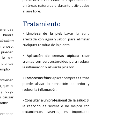
en áreas naturales o durante actividades
al aire libre.
Tratamiento
venenosa
•
Limpieza de la piel:
Lavar la zona
 hiedra
afectada con agua y jabón para eliminar
odendron
cualquier residuo de la planta.
nenoso,
 pueden
• Aplicación de cremas tópicas:
Usar
 la piel
cremas con corticosteroides para reducir
lantas
la inflamación y aliviar la picazón.
amplio
• Compresas frías:
Aplicar compresas frías
ontienen
puede aliviar la sensación de ardor y
, que, al
reducir la inflamación.
 y luego
n causar
• Consultar a un profesional de la salud:
Si
titis.
la reacción es severa o no mejora con
tratamientos caseros, es importante
Personas