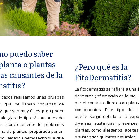
o puedo saber
planta o plantas
¿Pero qué es la
las causantes de la
FitoDermatitis?
atitis?
La fitodermatitis se refiere a una
dermatitis (inflamación de la piel
s casos realizamos unas pruebas
por el contacto directo con plan
as, que se llaman “pruebas de
componentes. Este tipo de de
y que son muy útiles para poder
puede surgir debido a la expo
 alergias de tipo IV causantes de
diversas sustancias presente
tis. Concretamente le probamos
plantas, como alérgenos, aceites
ría de plantas, preparada por un
o sustancias químicas naturales.
orio llamado ChemoTechnique que