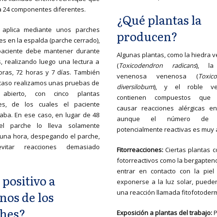
 24 componentes diferentes.
¿Qué plantas la
 aplica mediante unos parches
producen?
es en la espalda (parche cerrado),
paciente debe mantener durante
Algunas plantas, como la hiedra 
, realizando luego una lectura a
(
Toxicodendron radicans
), la
oras, 72 horas y 7 días. También
venenosa venenosa (
Toxic
caso realizamos unas pruebas de
diversilobum
), y el roble ve
 abierto, con cinco plantas
contienen compuestos que
tes, de los cuales el paciente
causar reacciones alérgicas en
ba. En ese caso, en lugar de 48
aunque el número de p
el parche lo lleva solamente
potencialmente reactivas es muy 
una hora, despegando el parche,
vitar reacciones demasiado
Fitorreacciones:
Ciertas plantas c
fotorreactivos como la bergapteno
entrar en contacto con la piel
 positivo a
exponerse a la luz solar, puede
una reacción llamada fitofotoderma
nos de los
hes?
Exposición a plantas del trabajo: