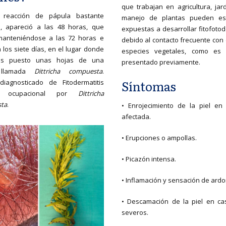
que trabajan en agricultura, jar
 reacción de pápula bastante
manejo de plantas pueden es
e, apareció a las 48 horas, que
expuestas a desarrollar fitofotod
manteniéndose a las 72 horas e
debido al contacto frecuente con
a los siete días, en el lugar donde
especies vegetales, como es 
os puesto unas hojas de una
presentado previamente.
 llamada
Dittricha compuesta
.
Síntomas
diagnosticado de Fitodermatitis
ca ocupacional por
Dittricha
ta
.
• Enrojecimiento de la piel en
afectada.
• Erupciones o ampollas.
• Picazón intensa.
• Inflamación y sensación de ardo
• Descamación de la piel en c
severos.