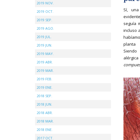
2019 NOV.
Sí, una
2019 OCT.
evident
2019 SEP.
seguía 
2019 AGO.
incluso 
habíam
2019 JUL.
planta
2019 JUN.
Siendo 
2019 MAY.
alérgi
2019 ABR.
compues
2019 MAR.
2019 FEB.
2019 ENE.
2018 SEP.
2018 JUN.
2018 ABR.
2018 MAR.
2018 ENE.
2017 OCT.