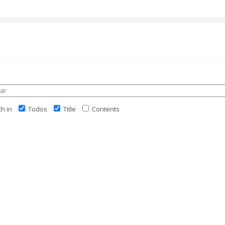
h in
Todos
Title
Contents