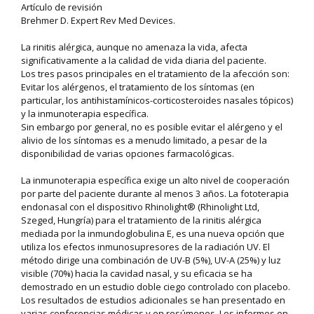
Artículo de revisión
Brehmer D. Expert Rev Med Devices.
La rinitis alérgica, aunque no amenaza la vida, afecta
significativamente a la calidad de vida diaria del paciente.
Los tres pasos principales en el tratamiento de la afección son:
Evitar los alérgenos, el tratamiento de los síntomas (en
particular, los antihistamínicos-corticosteroides nasales tópicos)
y la inmunoterapia específica.
Sin embargo por general, no es posible evitar el alérgeno y el
alivio de los síntomas es a menudo limitado, a pesar de la
disponibilidad de varias opciones farmacológicas.
La inmunoterapia específica exige un alto nivel de cooperación
por parte del paciente durante al menos 3 años. La fototerapia
endonasal con el dispositivo Rhinolight® (Rhinolight Ltd,
Szeged, Hungría) para el tratamiento de la rinitis alérgica
mediada por la inmundoglobulina E, es una nueva opción que
utiliza los efectos inmunosupresores de la radiación UV. El
método dirige una combinación de UV-B (5%), UV-A (25%) y luz
visible (70%) hacia la cavidad nasal, y su eficacia se ha
demostrado en un estudio doble ciego controlado con placebo.
Los resultados de estudios adicionales se han presentado en
varias conferencias médicas y en resúmenes. Los informes en