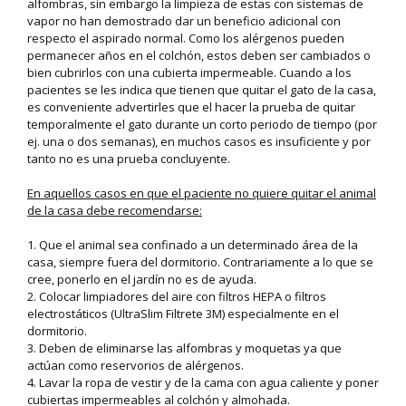
alfombras, sin embargo la limpieza de estas con sistemas de
vapor no han demostrado dar un beneficio adicional con
respecto el aspirado normal. Como los alérgenos pueden
permanecer años en el colchón, estos deben ser cambiados o
bien cubrirlos con una cubierta impermeable. Cuando a los
pacientes se les indica que tienen que quitar el gato de la casa,
es conveniente advertirles que el hacer la prueba de quitar
temporalmente el gato durante un corto periodo de tiempo (por
ej. una o dos semanas), en muchos casos es insuficiente y por
tanto no es una prueba concluyente.
En aquellos casos en que el paciente no quiere quitar el animal
de la casa debe recomendarse:
1. Que el animal sea confinado a un determinado área de la
casa, siempre fuera del dormitorio. Contrariamente a lo que se
cree, ponerlo en el jardín no es de ayuda.
2. Colocar limpiadores del aire con filtros HEPA o filtros
electrostáticos (UltraSlim Filtrete 3M) especialmente en el
dormitorio.
3. Deben de eliminarse las alfombras y moquetas ya que
actúan como reservorios de alérgenos.
4. Lavar la ropa de vestir y de la cama con agua caliente y poner
cubiertas impermeables al colchón y almohada.