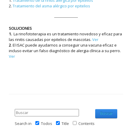
1.
Tratamiento de la rinitis alérgica por epitelios
2.
Tratamiento del asma alérgico por epitelios
--------------------
SOLUCIONES
1.
La rinofototerapia es un tratamiento novedoso y eficaz para
las rinitis causadas por epitelios de mascotas.
Ver
2
. El ISAC puede ayudarnos a conseguir una vacuna eficaz e
incluso evitar un falso diagnóstico de alergia clínica a su perro.
Ver
Buscar
Search in
Todos
Title
Contents