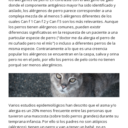
donde el componente antigénico mayor ha sido identificado y
aislado, los alérgenos de perro parece corresponder a una
compleja mezcla de al menos 5 alérgenos diferentes de los
cuales Can f 1 Can f 2 y Can f 5 son los más relevantes. Aunque
los perros tienen alérgenos comunes, pueden existir
diferencias significativas en la respuesta de un paciente a una
particular especie de perro ("doctor me da alergia el perro de
mi cuñado pero no el mío") o incluso a diferentes perros de la
misma especie. Contrariamente a lo que es una creencia
popular los alérgenos se encuentran en la caspa, saliva y orina
pero no en el pelo, por ello los perros de pelo corto no tienen
porqué ser menos alergénicos.
Varios estudios epidemiológicos han descrito que el asma y/o
alergia es un 20% menos frecuente entre las personas que
tuvieron una mascosta (sobre todo perros grandes) durante su
temprana infancia. Por ello si los padres no son atópicos
(alérgicos), tienen un perro y van a tener un bebé, no es