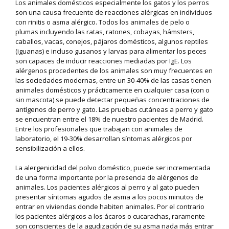
Los animales domésticos especialmente los gatos y los perros
son una causa frecuente de reacciones alérgicas en individuos
con rinitis o asma alérgico. Todos los animales de pelo o
plumas incluyendo las ratas, ratones, cobayas, hámsters,
caballos, vacas, conejos, pájaros domésticos, algunos reptiles
(iguanas) e incluso gusanos y larvas para alimentar los peces
son capaces de inducir reacciones mediadas por IgE. Los
alérgenos procedentes de los animales son muy frecuentes en
las sociedades modernas, entre un 30-40% de las casas tienen
animales domésticos y prácticamente en cualquier casa (con o
sin mascota) se puede detectar pequeñas concentraciones de
antígenos de perro y gato. Las pruebas cutáneas a perro y gato
se encuentran entre el 18% de nuestro pacientes de Madrid.
Entre los profesionales que trabajan con animales de
laboratorio, el 19-30% desarrollan síntomas alérgicos por
sensibilización a ellos.
La alergenicidad del polvo doméstico, puede ser incrementada
de una forma importante por la presencia de alérgenos de
animales. Los pacientes alérgicos al perro y al gato pueden
presentar síntomas agudos de asma a los pocos minutos de
entrar en viviendas donde habiten animales. Por el contrario
los pacientes alérgicos a los ácaros o cucarachas, raramente
son conscientes de la agudización de su asma nada más entrar