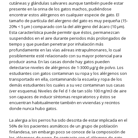
cutáneas y glándulas salivares aunque también puede estar
presente en la orina de los gatos machos, pudiéndose
encontrar estos alérgenos en cualquier especie de gato. El
tamaño de partícula del alergeno del gato es muy pequeña (15-
20% < 5 µm ) comparado con la del alérgeno del ácaro (10 µm).
Esta característica puede permitir que éstos, permanezcan
suspendidos en el aire durante periodos más prolongados de
tiempo y que puedan penetrar por inhalación más
profundamente en las vías aéreas intrapulmonares, lo cual
posiblemente esté relacionado con su mayor potencial para
producir asma. En las casas donde hay gatos pueden
detectarse niveles de alérgenos de 1-3000 µg/g de polvo. Los
estudiantes con gatos contaminan su ropa y los alérgenos son
transportado en ella, contaminando la escuela y ropa de los
demás estudiantes los cuales a su vez contaminan sus casas
(ver esquema). Niveles de Fel d 1 de tan sólo 100 ng/m3 de aire
son capaces de inducir síntomas respiratorios y éstos se
encuentran habitualmente también en viviendas y recintos
donde nunca hubo gatos.
La alergia a los perros ha sido descrita de estar implicada en el
56% de los pacientes asmáticos de un grupo de población
finlandesa, sin embargo poco se conoce de la composición de
los alérgenos de perro. En contraste con el alérgeno de gato