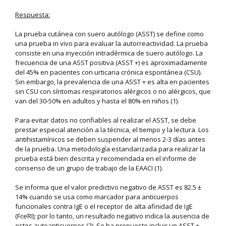
Respuesta:
La prueba cutánea con suero autólogo (ASST) se define como
una prueba in vivo para evaluar la autorreactividad. La prueba
consiste en una inyección intradérmica de suero autólogo. La
frecuencia de una ASST positiva (ASST +) es aproximadamente
del 45% en pacientes con urticaria crónica espontánea (CSU).
Sin embargo, la prevalencia de una ASST + es alta en pacientes
sin CSU con síntomas respiratorios alérgicos o no alérgicos, que
van del 30-50% en adultos y hasta el 80% en niños (1).
Para evitar datos no confiables al realizar el ASST, se debe
prestar especial atención a la técnica, el tiempo y la lectura. Los
antihistamínicos se deben suspender al menos 2-3 días antes
de la prueba. Una metodología estandarizada para realizar la
prueba está bien descrita y recomendada en el informe de
consenso de un grupo de trabajo de la EAACI (1).
Se informa que el valor predictivo negativo de ASST es 82.5 ±
14% cuando se usa como marcador para anticuerpos
funcionales contra IgE o el receptor de alta afinidad de IgE
(FceRI); por lo tanto, un resultado negativo indica la ausencia de
estos autoanticuerpos (2). Se ha propuesto incluir un ASST +