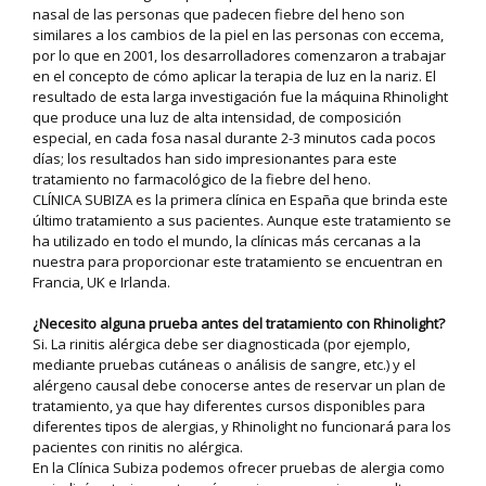
nasal de las personas que padecen fiebre del heno son
similares a los cambios de la piel en las personas con eccema,
por lo que en 2001, los desarrolladores comenzaron a trabajar
en el concepto de cómo aplicar la terapia de luz en la nariz. El
resultado de esta larga investigación fue la máquina Rhinolight
que produce una luz de alta intensidad, de composición
especial, en cada fosa nasal durante 2-3 minutos cada pocos
días; los resultados han sido impresionantes para este
tratamiento no farmacológico de la fiebre del heno.
CLÍNICA SUBIZA es la primera clínica en España que brinda este
último tratamiento a sus pacientes. Aunque este tratamiento se
ha utilizado en todo el mundo, la clínicas más cercanas a la
nuestra para proporcionar este tratamiento se encuentran en
Francia, UK e Irlanda.
¿Necesito alguna prueba antes del tratamiento con Rhinolight?
Si. La rinitis alérgica debe ser diagnosticada (por ejemplo,
mediante pruebas cutáneas o análisis de sangre, etc.) y el
alérgeno causal debe conocerse antes de reservar un plan de
tratamiento, ya que hay diferentes cursos disponibles para
diferentes tipos de alergias, y Rhinolight no funcionará para los
pacientes con rinitis no alérgica.
En la Clínica Subiza podemos ofrecer pruebas de alergia como