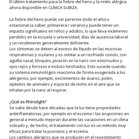
El último tratamiento para la fiebre del heno y la rinitis alérgica
ahora disponible en CLÍNICA SUBIZA.
La fiebre del heno puede ser perenne (todo el año) o
estacional (a saber, primavera / verano) y puede tener un
impacto significativo en niños y adultos, lo que lleva exámenes
perdidos en la escuela o universidad, días de ausencia laboral
y un rendimiento generalmente deficiente.
Los síntomas se deben al exceso de líquido en las mucosas
respiratorias y oculares y es similar a un resfriado común, con
agüilla nasal, bloqueo, picazón en la nariz con estornudos y
ojos rojos y llorosos e incluso hinchados. Esto sucede cuando
su sistema inmunológico reacciona de forma exagerada a los
alérgenos, por ejemplo, excrementos de ácaros, polen,
epitelios de animales y esporas de moho en el aire que se
inhalan por la nariz al respirar.
¿Qué es Rhinolight?
Se sabe desde hace décadas que la luz tiene propiedades
antiinflamatorias, por ejemplo en el eccema / las erupciones en
general a menudo mejoran durante las vacaciones en un clima
soleado y, de hecho, el tratamiento con luz es un método muy
eficaz para tratar la psoriasis y el eccema.
Los cambios alérgicos que se producen en el revestimiento