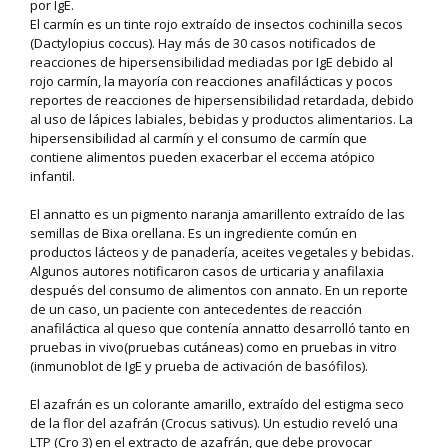
por IgE.
El carmín es un tinte rojo extraído de insectos cochinilla secos
(Dactylopius coccus). Hay más de 30 casos notificados de
reacciones de hipersensibilidad mediadas por IgE debido al
rojo carmín, la mayoría con reacciones anafilácticas y pocos
reportes de reacciones de hipersensibilidad retardada, debido
al uso de lápices labiales, bebidas y productos alimentarios. La
hipersensibilidad al carmín y el consumo de carmín que
contiene alimentos pueden exacerbar el eccema atópico
infantil.
El annatto es un pigmento naranja amarillento extraído de las
semillas de Bixa orellana. Es un ingrediente común en
productos lácteos y de panadería, aceites vegetales y bebidas.
Algunos autores notificaron casos de urticaria y anafilaxia
después del consumo de alimentos con annato. En un reporte
de un caso, un paciente con antecedentes de reacción
anafiláctica al queso que contenía annatto desarrolló tanto en
pruebas in vivo(pruebas cutáneas) como en pruebas in vitro
(inmunoblot de IgE y prueba de activación de basófilos).
El azafrán es un colorante amarillo, extraído del estigma seco
de la flor del azafrán (Crocus sativus). Un estudio reveló una
LTP (Cro 3) en el extracto de azafrán, que debe provocar