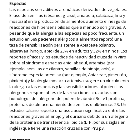
Especias
Las especias son aditivos aromáticos derivados de vegetales.
El uso de semillas (sésamo, girasol, amapola, calabaza, lino y
mostaza) en la producción de alimentos aumentó el riesgo de
reacciones de hipersensibilidad que a menudo son graves. A
pesar de que la alergia a las especias es poco frecuente, un
estudio en 589 pacientes alérgicos a alimentos reportó una
tasa de sensibilización persistente a Apiaceae (cilantro,
alcaravea, hinojo, apio) de 23% en adultos y 32% en niños. Los
reportes clínicos y los estudios de reactividad cruzada in vitro
sobre el síndrome especias apio, abedul, artemisa (por
ejemplo, semillas de cilantro, semillas de hinojo, anís), el
síndrome especia artemisa (por ejemplo, Apiaceae, pimentón,
pimienta) y la alergia mostaza artemisa sugiere un vínculo entre
la alergia a las especias y las sensibilizaciones al polen. Los
alérgenos responsables de las reacciones cruzadas son
homólogos del alérgeno del polen de abedul Bet v1-profilina,
proteínas de almacenamiento de semillas o albúminas 2S. Un
estudio italiano reportó una asociación significativa entre las
reacciones graves al hinojo y el durazno debido a un alérgeno
de la proteína de transferencia lipídica (LTP, por sus siglas en
inglés) que tiene una reacción cruzada con Pru p3.