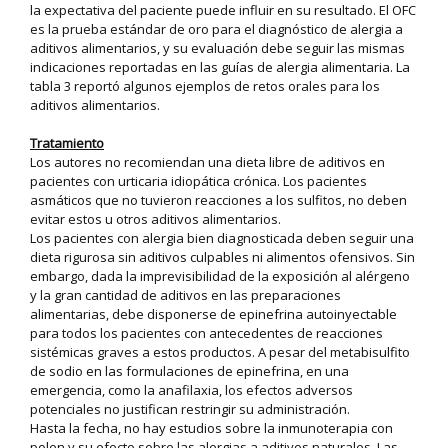
la expectativa del paciente puede influir en su resultado. El OFC
es la prueba estándar de oro para el diagnóstico de alergia a
aditivos alimentarios, y su evaluación debe seguir las mismas
indicaciones reportadas en las guías de alergia alimentaria. La
tabla 3 reportó algunos ejemplos de retos orales para los
aditivos alimentarios.
Tratamiento
Los autores no recomiendan una dieta libre de aditivos en
pacientes con urticaria idiopática crónica. Los pacientes
asmáticos que no tuvieron reacciones a los sulfitos, no deben
evitar estos u otros aditivos alimentarios.
Los pacientes con alergia bien diagnosticada deben seguir una
dieta rigurosa sin aditivos culpables ni alimentos ofensivos. Sin
embargo, dada la imprevisibilidad de la exposición al alérgeno
y la gran cantidad de aditivos en las preparaciones
alimentarias, debe disponerse de epinefrina autoinyectable
para todos los pacientes con antecedentes de reacciones
sistémicas graves a estos productos. A pesar del metabisulfito
de sodio en las formulaciones de epinefrina, en una
emergencia, como la anafilaxia, los efectos adversos
potenciales no justifican restringir su administración.
Hasta la fecha, no hay estudios sobre la inmunoterapia con
polen y su efecto sobre las alergias a aditivos naturales. Las