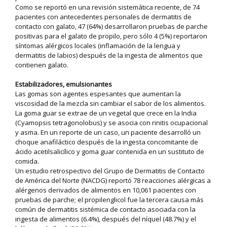
Como se reportó en una revisión sistemática reciente, de 74
pacientes con antecedentes personales de dermatitis de
contacto con galato, 47 (64%) desarrollaron pruebas de parche
positivas para el galato de propilo, pero sólo 4 (5%) reportaron
síntomas alérgicos locales (inflamación de la lengua y
dermatitis de labios) después de la ingesta de alimentos que
contienen galato.
Estabilizadores, emulsionantes
Las gomas son agentes espesantes que aumentan la
viscosidad de la mezcla sin cambiar el sabor de los alimentos.
La goma guar se extrae de un vegetal que crece en la India
(Cyamopsis tetragonolobus) y se asocia con rinitis ocupacional
y asma. En un reporte de un caso, un paciente desarrolló un
choque anafiláctico después de la ingesta concomitante de
ácido acetilsalicílico y goma guar contenida en un sustituto de
comida.
Un estudio retrospectivo del Grupo de Dermatitis de Contacto
de América del Norte (NACDG) reportó 78 reacciones alérgicas a
alérgenos derivados de alimentos en 10,061 pacientes con
pruebas de parche; el propilenglicol fue la tercera causa más
común de dermatitis sistémica de contacto asociada con la
ingesta de alimentos (6.4%), después del níquel (48.7%) y el