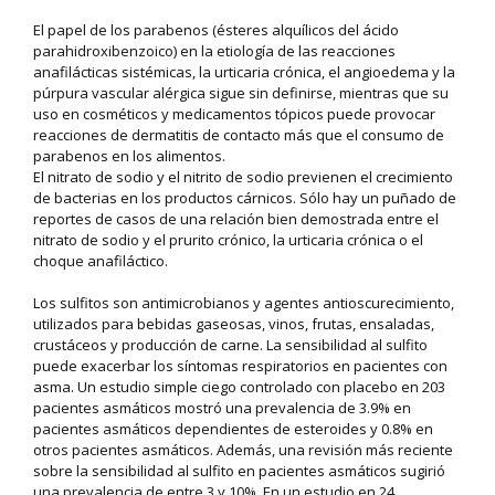
El papel de los parabenos (ésteres alquílicos del ácido
parahidroxibenzoico) en la etiología de las reacciones
anafilácticas sistémicas, la urticaria crónica, el angioedema y la
púrpura vascular alérgica sigue sin definirse, mientras que su
uso en cosméticos y medicamentos tópicos puede provocar
reacciones de dermatitis de contacto más que el consumo de
parabenos en los alimentos.
El nitrato de sodio y el nitrito de sodio previenen el crecimiento
de bacterias en los productos cárnicos. Sólo hay un puñado de
reportes de casos de una relación bien demostrada entre el
nitrato de sodio y el prurito crónico, la urticaria crónica o el
choque anafiláctico.
Los sulfitos son antimicrobianos y agentes antioscurecimiento,
utilizados para bebidas gaseosas, vinos, frutas, ensaladas,
crustáceos y producción de carne. La sensibilidad al sulfito
puede exacerbar los síntomas respiratorios en pacientes con
asma. Un estudio simple ciego controlado con placebo en 203
pacientes asmáticos mostró una prevalencia de 3.9% en
pacientes asmáticos dependientes de esteroides y 0.8% en
otros pacientes asmáticos. Además, una revisión más reciente
sobre la sensibilidad al sulfito en pacientes asmáticos sugirió
una prevalencia de entre 3 y 10%. En un estudio en 24