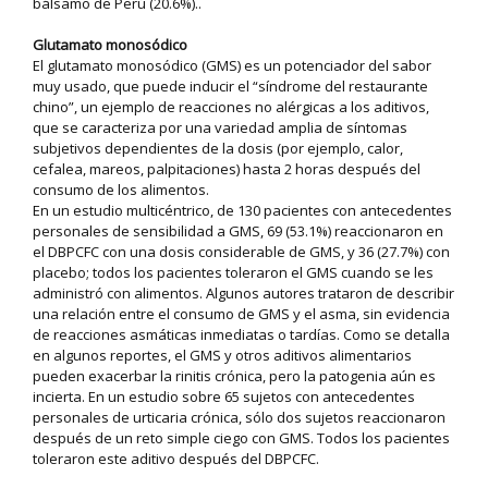
bálsamo de Perú (20.6%)..
Glutamato monosódico
El glutamato monosódico (GMS) es un potenciador del sabor
muy usado, que puede inducir el “síndrome del restaurante
chino”, un ejemplo de reacciones no alérgicas a los aditivos,
que se caracteriza por una variedad amplia de síntomas
subjetivos dependientes de la dosis (por ejemplo, calor,
cefalea, mareos, palpitaciones) hasta 2 horas después del
consumo de los alimentos.
En un estudio multicéntrico, de 130 pacientes con antecedentes
personales de sensibilidad a GMS, 69 (53.1%) reaccionaron en
el DBPCFC con una dosis considerable de GMS, y 36 (27.7%) con
placebo; todos los pacientes toleraron el GMS cuando se les
administró con alimentos. Algunos autores trataron de describir
una relación entre el consumo de GMS y el asma, sin evidencia
de reacciones asmáticas inmediatas o tardías. Como se detalla
en algunos reportes, el GMS y otros aditivos alimentarios
pueden exacerbar la rinitis crónica, pero la patogenia aún es
incierta. En un estudio sobre 65 sujetos con antecedentes
personales de urticaria crónica, sólo dos sujetos reaccionaron
después de un reto simple ciego con GMS. Todos los pacientes
toleraron este aditivo después del DBPCFC.