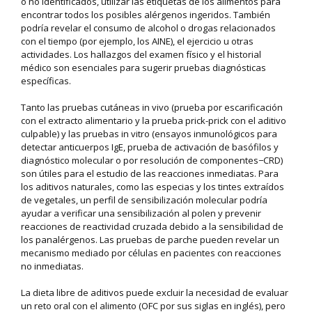
o no identificados, utilizar las etiquetas de los alimentos para
encontrar todos los posibles alérgenos ingeridos. También
podría revelar el consumo de alcohol o drogas relacionados
con el tiempo (por ejemplo, los AINE), el ejercicio u otras
actividades. Los hallazgos del examen físico y el historial
médico son esenciales para sugerir pruebas diagnósticas
específicas.
Tanto las pruebas cutáneas in vivo (prueba por escarificación
con el extracto alimentario y la prueba prick-prick con el aditivo
culpable) y las pruebas in vitro (ensayos inmunológicos para
detectar anticuerpos IgE, prueba de activación de basófilos y
diagnóstico molecular o por resolución de componentes−CRD)
son útiles para el estudio de las reacciones inmediatas. Para
los aditivos naturales, como las especias y los tintes extraídos
de vegetales, un perfil de sensibilización molecular podría
ayudar a verificar una sensibilización al polen y prevenir
reacciones de reactividad cruzada debido a la sensibilidad de
los panalérgenos. Las pruebas de parche pueden revelar un
mecanismo mediado por células en pacientes con reacciones
no inmediatas.
La dieta libre de aditivos puede excluir la necesidad de evaluar
un reto oral con el alimento (OFC por sus siglas en inglés), pero