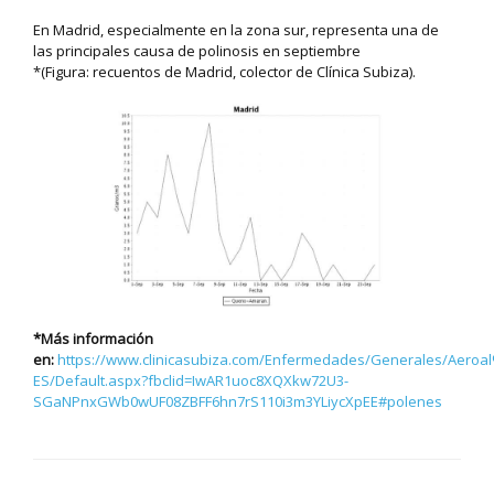
En Madrid, especialmente en la zona sur, representa una de
las principales causa de polinosis en septiembre
*(Figura: recuentos de Madrid, colector de Clínica Subiza).
*Más información
en:
https://www.clinicasubiza.com/Enfermedades/Generales/Aeroa
ES/Default.aspx?fbclid=IwAR1uoc8XQXkw72U3-
SGaNPnxGWb0wUF08ZBFF6hn7rS110i3m3YLiycXpEE#polenes