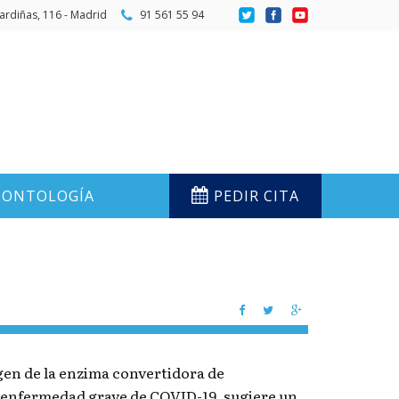
ardiñas, 116 - Madrid
91 561 55 94
ONTOLOGÍA
PEDIR CITA
gen de la enzima convertidora de
a enfermedad grave de COVID-19, sugiere un