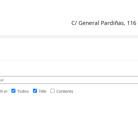
C/ General Pardiñas, 116
h in
Todos
Title
Contents