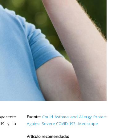
ubyacente
Fuente:
Could Asthma and Allergy Protect
-19 y la
Against Severe COVID-19? - Medscape
Artículo recomendado: