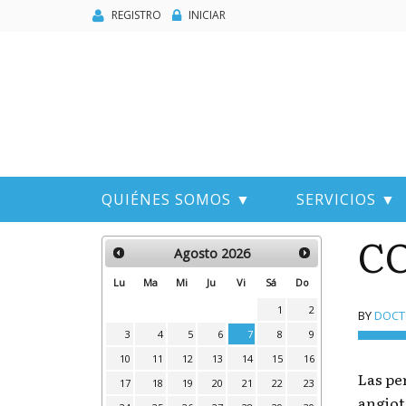
REGISTRO
INICIAR
QUIÉNES SOMOS ▼
SERVICIOS ▼
CO
Agosto
2026
Lu
Ma
Mi
Ju
Vi
Sá
Do
1
2
BY
DOCTO
3
4
5
6
7
8
9
10
11
12
13
14
15
16
Las pe
17
18
19
20
21
22
23
angiot