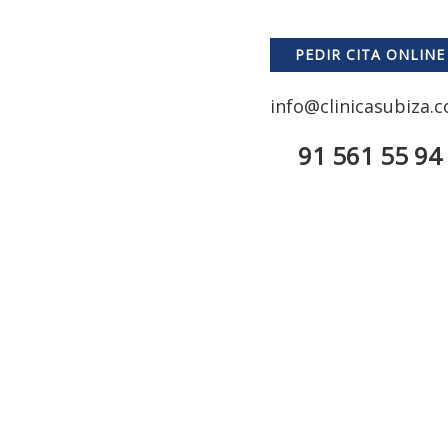
PEDIR CITA ONLINE
info@clinicasubiza.
91 561 55 94