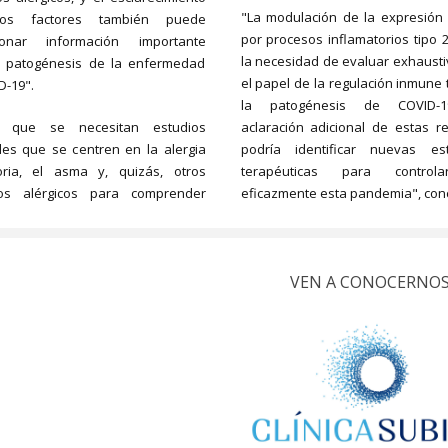
"La modulación de la expresión
os factores también puede
por procesos inflamatorios tipo 
ionar información importante
la necesidad de evaluar exhaust
a patogénesis de la enfermedad
el papel de la regulación inmune 
D-19".
la patogénesis de COVID-
n que se necesitan estudios
aclaración adicional de estas re
les que se centren en la alergia
podría identificar nuevas est
toria, el asma y, quizás, otros
terapéuticas para contro
nos alérgicos para comprender
eficazmente esta pandemia", con
VEN A CONOCERNO