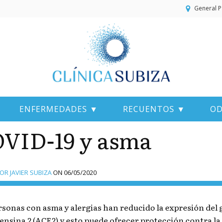
General P
ENFERMEDADES ▼
RECUENTOS ▼
OD
VID-19 y asma
R JAVIER SUBIZA
ON
06/05/2020
rsonas con asma y alergias han reducido la expresión del 
ensina 2 (ACE2) y esto puede ofrecer protección contra l