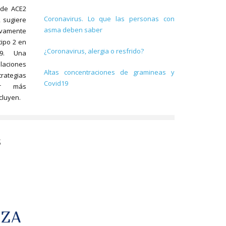
 de ACE2
Coronavirus. Lo que las personas con
2 sugiere
asma deben saber
ivamente
tipo 2 en
¿Coronavirus, alergia o resfrido?
19. Una
laciones
Altas concentraciones de gramineas y
rategias
Covid19
lar más
cluyen.
S