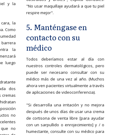
iel y la
"No usar maquillaje ayudará a que tu piel
respire mejor".
cara, la
5. Manténgase en
gua. Como
contacto con su
 humedad
 barrera
médico
ntra la
omenzará
Todos deberíamos estar al día con
ue luego
nuestros controles dermatológicos, pero
puede ser necesario consultar con su
médico más de una vez al año. (Muchos
dratante
ahora ven pacientes virtualmente a través
ada dos
de aplicaciones de videoconferencia).
s cremas
hidratan
"Si desarrolla una irritación y no mejora
eposición
después de unos días de usar una crema
uctos no
de cortisona de venta libre [para ayudar
celentes
con un sarpullido o enrojecimiento] y / o
s que no
humectante, consulte con su médico para