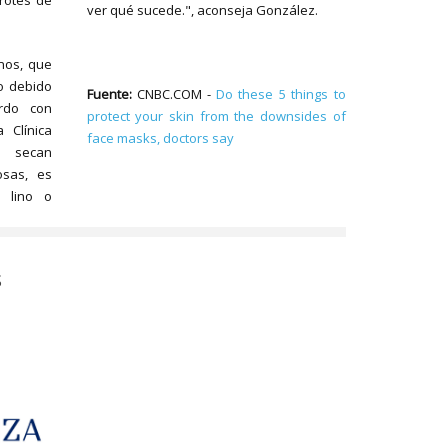
rotes de
ver qué sucede.", aconseja González.
anos, que
o debido
Fuente:
CNBC.COM -
Do these 5 things to
rdo con
protect your skin from the downsides of
 Clínica
face masks, doctors say
 secan
sas, es
 lino o
S