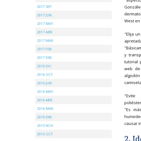
"aspect
2017 SEP.
Gonzále
dermato
2017 JUN.
West en 
2017 MAY.
2017 ABR.
"Elija u
2017 MAR.
apretad
"Básicam
2017 FEB.
y trans
2017 ENE.
tutorial
2016 DIC.
web de 
2016 OCT.
algodón
camiseta
2016 JUN.
2016 MAY.
"Evite
2016 ABR.
poliéste
2016 MAR.
"Es más
humedec
2016 ENE.
causar ir
2015 NOV.
2015 OCT.
2. I