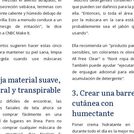
mezclas el aliento atrapado, el
"Muchos detergentes contienen 
secreción sebácea, terminas con
que pueden ser dañinos para la pi
nte caliente y húmedo debajo de
ella. "Entonces, si toda el área
rilla. Esto a menudo conduce a un
por la máscara en la cara está i
iesgo de irritación", le dice
probablemente sea el jabón q
 a CNBC Make It.
usando".
rtos sugieren hacer estas cinco
Ella recomienda un "producto par
ra mantener su piel sana, limpia
sensibles, sin colorantes ni olo
egida cuando use máscaras
All Free Clear" o “Norit ropa d
También puede ayudar "ejecutar 
de enjuague adicional para eli
ija material suave,
acumulación de detergente".
ral y transpirable
3. Crear una barr
cutánea con
 difíciles de encontrar, las
s faciales de tela ahora se
humectante
 comprar fácilmente en una
d de lugares en línea. Pero no
Poner crema hidratante en 
s comprar cualquier máscara de
durante todo el día es la mejor 