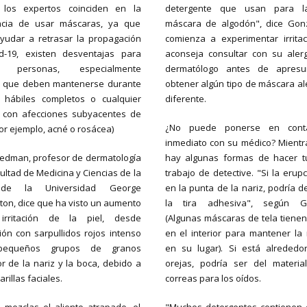
 los expertos coinciden en la
detergente que usan para l
ncia de usar máscaras, ya que
máscara de algodón", dice Gonz
yudar a retrasar la propagación
comienza a experimentar irritaci
d-19, existen desventajas para
aconseja consultar con su aler
s personas, especialmente
dermatólogo antes de apresu
s que deben mantenerse durante
obtener algún tipo de máscara al
s hábiles completos o cualquier
diferente.
 con afecciones subyacentes de
¿No puede ponerse en cont
por ejemplo, acné o rosácea)
inmediato con su médico? Mientra
edman, profesor de dermatología
hay algunas formas de hacer t
cultad de Medicina y Ciencias de la
trabajo de detective. "Si la erup
de la Universidad George
en la punta de la nariz, podría 
on, dice que ha visto un aumento
la tira adhesiva", según Go
rritación de la piel, desde
(Algunas máscaras de tela tienen
ión con sarpullidos rojos intenso
en el interior para mantener la
pequeños grupos de granos
en su lugar). Si está alrededo
r de la nariz y la boca, debido a
orejas, podría ser del materia
rillas faciales.
correas para los oídos.