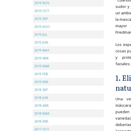
"Cuando 
2019 NOV.
sudor y 
2019 OCT.
un ambie
2019 SEP.
la masca
mayor r
2019 AGO.
Friedman
2019 JUL.
2019 JUN.
Los expe
2019 MAY.
cosas pa
y prot
2019 ABR.
faciales:
2019 MAR.
2019 FEB.
1. El
2019 ENE.
natu
2018 SEP.
2018 JUN.
Una vez
máscara
2018 ABR.
pueden
2018 MAR.
varieda
2018 ENE.
debería
2017 OCT.