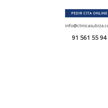
PEDIR CITA ONLINE
info@clinicasubiza.
91 561 55 94