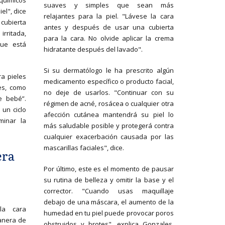
químicos
suaves y simples que sean más
el", dice
relajantes para la piel. "Lávese la cara
 cubierta
antes y después de usar una cubierta
rritada,
para la cara. No olvide aplicar la crema
ue está
hidratante después del lavado".
Si su dermatólogo le ha prescrito algún
a pieles
medicamento específico o producto facial,
res, como
no deje de usarlos. "Continuar con su
e bebé”.
régimen de acné, rosácea o cualquier otra
un ciclo
afección cutánea mantendrá su piel lo
minar la
más saludable posible y protegerá contra
cualquier exacerbación causada por las
mascarillas faciales", dice.
era
Por último, este es el momento de pausar
su rutina de belleza y omitir la base y el
corrector. "Cuando usas maquillaje
debajo de una máscara, el aumento de la
la cara
humedad en tu piel puede provocar poros
manera de
obstruidos y brotes", explica Gonzales.