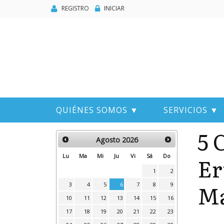
REGISTRO
INICIAR
QUIÉNES SOMOS ▼
SERVICIOS ▼
5 
Agosto
2026
Er
Lu
Ma
Mi
Ju
Vi
Sá
Do
1
2
Ma
3
4
5
6
7
8
9
10
11
12
13
14
15
16
17
18
19
20
21
22
23