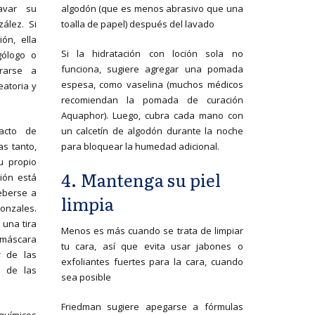
avar su
algodón (que es menos abrasivo que una
ález. Si
toalla de papel) después del lavado
ón, ella
Si la hidratación con loción sola no
gólogo o
funciona, sugiere agregar una pomada
rarse a
espesa, como vaselina (muchos médicos
eatoria y
recomiendan la pomada de curación
Aquaphor). Luego, cubra cada mano con
acto de
un calcetín de algodón durante la noche
s tanto,
para bloquear la humedad adicional.
u propio
4. Mantenga su piel
ción está
deberse a
limpia
nzales.
 una tira
Menos es más cuando se trata de limpiar
 máscara
tu cara, así que evita usar jabones o
r de las
exfoliantes fuertes para la cara, cuando
l de las
sea posible
Friedman sugiere apegarse a fórmulas