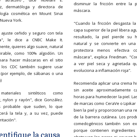
o atractivo", dice Noelani E.
disminuir la fricción entre la p
z, dermatóloga y directora de
máscara.
logía cosmética en Mount Sinai
Nueva York.
"Cuando la fricción desgasta la 
capa superior de la piel libera a
n ajuste ceñido y seguro con tela
resultado, la piel pierde su
a", le dice a CNBC Make It.
natural y se convierte en una
ente, quieres algo suave, natural
protectora menos efectiva co
pirable, como 100% algodón. Un
máscara", explica Friedman. "C
 para hacer máscaras en el sitio
a ver piel seca y agrietada q
los CDC también sugiere usar
evoluciona a inflamación roja".
 (por ejemplo, de sábanas o una
)
Recomienda aplicar una crema hi
sin aceite aproximadamente c
 materiales sintéticos como
horas para humedecer la piel. La
r, nylon y rayón", dice González.
de marcas como CeraVe o Lipikar 
 probable que suden, lo que
bien la piel y proporcionan una r
erá la tela y, a su vez, puede
de la barrera cutánea. Los prod
ritación".
comedogénicos también son ex
porque contienen ingrediente
dentifique la causa