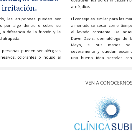
obstruyen los poros ni causan b
 irritación.
acné, dice.
o, las erupciones pueden ser
El consejo es similar para las m
s por algo dentro o sobre su
a menudo se secan con el tiemp
 a diferencia de la fricción y la
al lavado constante. De acue
 atrapada.
Dawn Davis, dermatólogo de la
Mayo, si sus manos se
s personas pueden ser alérgicas
severamente y quedan escamo
hesivos, colorantes o incluso al
una buena idea secarlas con
VEN A CONOCERNO