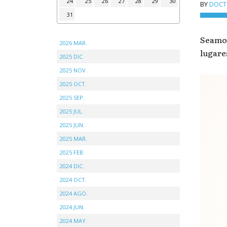
24
25
26
27
28
29
30
BY
DOCTO
31
Seamos
2026 MAR.
lugare
2025 DIC.
2025 NOV.
2025 OCT.
2025 SEP.
2025 JUL.
2025 JUN.
2025 MAR.
2025 FEB.
2024 DIC.
2024 OCT.
2024 AGO.
2024 JUN.
2024 MAY.