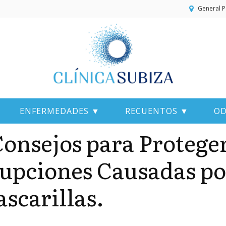
General P
ENFERMEDADES ▼
RECUENTOS ▼
OD
Consejos para Proteger 
upciones Causadas po
scarillas.