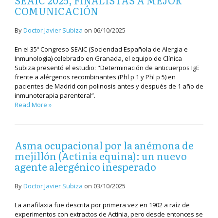
SEAIC 2025, FINALISTAS A MEJOR
COMUNICACIÓN
By
Doctor Javier Subiza
on
06/10/2025
En el 35º Congreso SEAIC (Sociendad Española de Alergia e
Inmunología) celebrado en Granada, el equipo de Clínica
Subiza presentó el estudio: "Determinación de anticuerpos IgE
frente a alérgenos recombinantes (Phl p 1 y Phl p 5) en
pacientes de Madrid con polinosis antes y después de 1 año de
inmunoterapia parenteral”.
Read More »
Asma ocupacional por la anémona de
mejillón (Actinia equina): un nuevo
agente alergénico inesperado
By
Doctor Javier Subiza
on
03/10/2025
La anafilaxia fue descrita por primera vez en 1902 a raíz de
experimentos con extractos de Actinia, pero desde entonces se