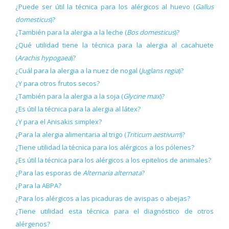
¿Puede ser útil la técnica para los alérgicos al huevo (
Gallus
domesticus
)?
¿También para la alergia a la leche (
Bos domesticus
)?
¿Qué utilidad tiene la técnica para la alergia al cacahuete
(
Arachis hypogaea
)?
¿Cuál para la alergia a la nuez de nogal (
Juglans regia
)?
¿Y para otros frutos secos?
¿También para la alergia a la soja (
Glycine max
)?
¿Es útil la técnica para la alergia al látex?
¿Y para el Anisakis simplex?
¿Para la alergia alimentaria al trigo (
Triticum aestivum
)?
¿Tiene utilidad la técnica para los alérgicos a los pólenes?
¿Es útil la técnica para los alérgicos a los epitelios de animales?
¿Para las esporas de
Alternaria alternata
?
¿Para la ABPA?
¿Para los alérgicos a las picaduras de avispas o abejas?
¿Tiene utilidad esta técnica para el diagnóstico de otros
alérgenos?