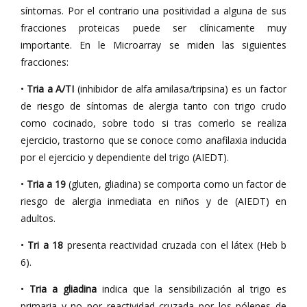
síntomas. Por el contrario una positividad a alguna de sus
fracciones proteicas puede ser clínicamente muy
importante. En le Microarray se miden las siguientes
fracciones:
•
Tria a A/TI
(inhibidor de alfa amilasa/tripsina) es un factor
de riesgo de síntomas de alergia tanto con trigo crudo
como cocinado, sobre todo si tras comerlo se realiza
ejercicio, trastorno que se conoce como anafilaxia inducida
por el ejercicio y dependiente del trigo (AIEDT).
•
Tria a 19
(gluten, gliadina) se comporta como un factor de
riesgo de alergia inmediata en niños y de (AIEDT) en
adultos.
•
Tri a 18
presenta reactividad cruzada con el látex (Heb b
6).
•
Tria a gliadina
indica que la sensibilización al trigo es
primaria y no por reactividad cruzada por los pólenes de