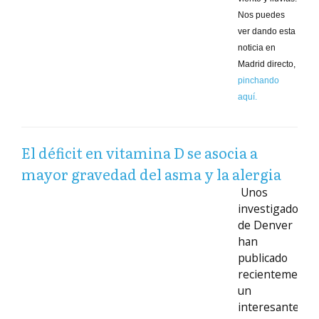
Nos puedes
ver dando esta
noticia en
Madrid directo,
pinchando
aquí.
El déficit en vitamina D se asocia a
mayor gravedad del asma y la alergia
Unos
investigadores
de Denver
han
publicado
recientemente
un
interesante