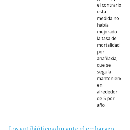
el contrario
esta
medida no
había
mejorado
la tasa de
mortalidad
por
anafilaxia,
que se
seguía
manteniendo
en
alrededor
de 5 por
año.
Los antibióticos durante el embarazo