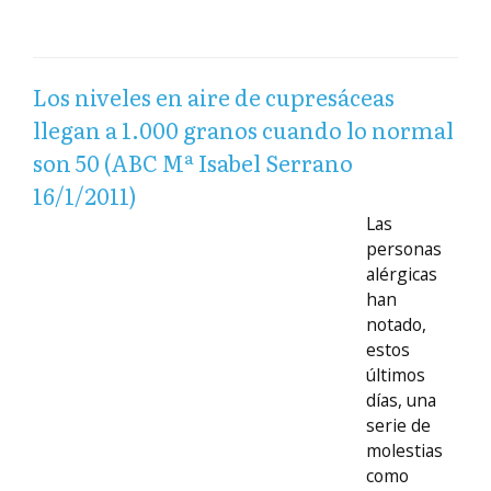
Los niveles en aire de cupresáceas
llegan a 1.000 granos cuando lo normal
son 50 (ABC Mª Isabel Serrano
16/1/2011)
Las
personas
alérgicas
han
notado,
estos
últimos
días, una
serie de
molestias
como