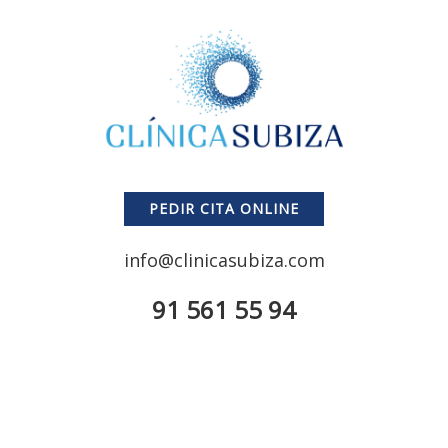
PEDIR CITA ONLINE
info@clinicasubiza.com
91 561 55 94