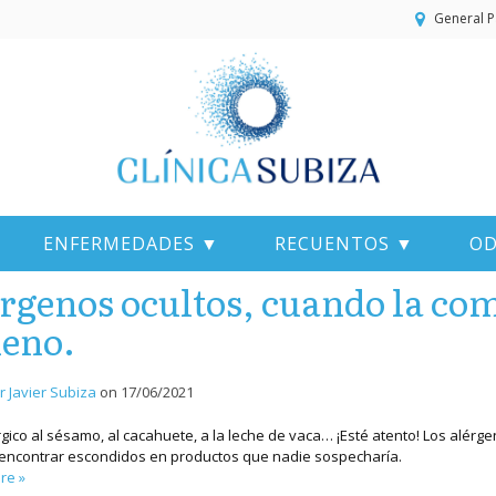
General P
ENFERMEDADES ▼
RECUENTOS ▼
OD
rgenos ocultos, cuando la com
eno.
r Javier Subiza
on
17/06/2021
rgico al sésamo, al cacahuete, a la leche de vaca… ¡Esté atento! Los alérg
ncontrar escondidos en productos que nadie sospecharía.
re »