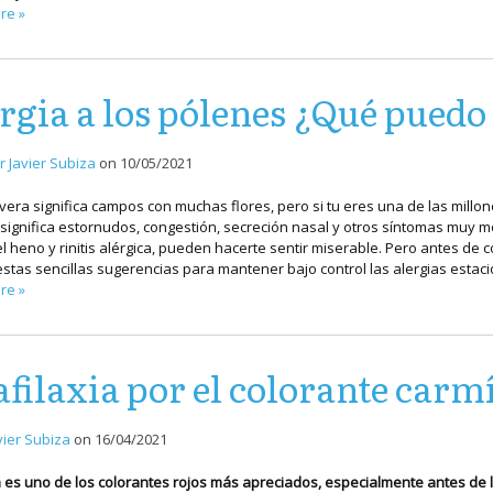
re »
rgia a los pólenes ¿Qué puedo
r Javier Subiza
on
10/05/2021
vera significa campos con muchas flores, pero si tu eres una de las mill
significa estornudos, congestión, secreción nasal y otros síntomas muy m
l heno y rinitis alérgica, pueden hacerte sentir miserable. Pero antes de co
stas sencillas sugerencias para mantener bajo control las alergias estaci
re »
filaxia por el colorante carm
vier Subiza
on
16/04/2021
n es uno de los colorantes rojos más apreciados, especialmente antes de la