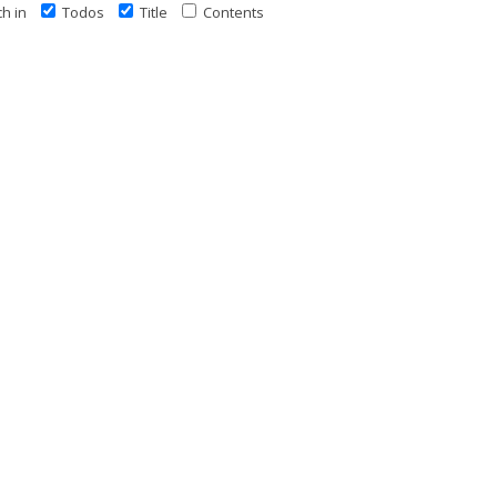
h in
Todos
Title
Contents