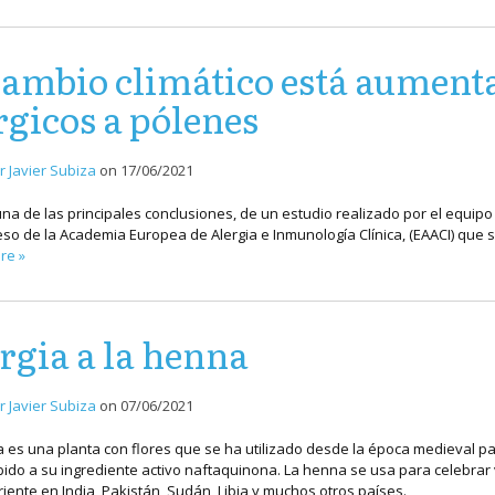
cambio climático está aument
rgicos a pólenes
r Javier Subiza
on
17/06/2021
una de las principales conclusiones, de un estudio realizado por el equipo
eso de la Academia Europea de Alergia e Inmunología Clínica, (EAACI) que 
re »
rgia a la henna
r Javier Subiza
on
07/06/2021
 es una planta con flores que se ha utilizado desde la época medieval para 
bido a su ingrediente activo naftaquinona. La henna se usa para celebrar 
iente en India, Pakistán, Sudán, Libia y muchos otros países.