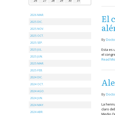
26
27
28
29
30
31
El 
2026 MAR.
2025 DIC.
alé
2025 NOV.
2025 OCT.
By
Docto
2025 SEP.
Esta es 
2025 JUL.
el congr
2025 JUN.
Read Mo
2025 MAR.
2025 FEB.
2024 DIC.
Ale
2024 OCT.
2024 AGO.
By
Docto
2024 JUN.
La henna
2024 MAY.
claro de
2024 ABR.
Medio Or