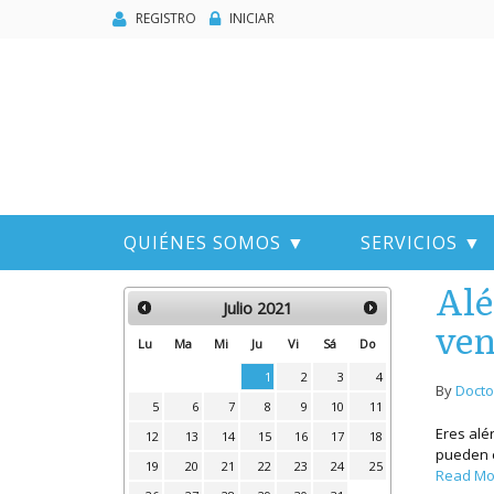
REGISTRO
INICIAR
QUIÉNES SOMOS ▼
SERVICIOS ▼
Alé
Julio
2021
ven
Lu
Ma
Mi
Ju
Vi
Sá
Do
1
2
3
4
By
Docto
5
6
7
8
9
10
11
Eres alé
12
13
14
15
16
17
18
pueden e
19
20
21
22
23
24
25
Read Mo