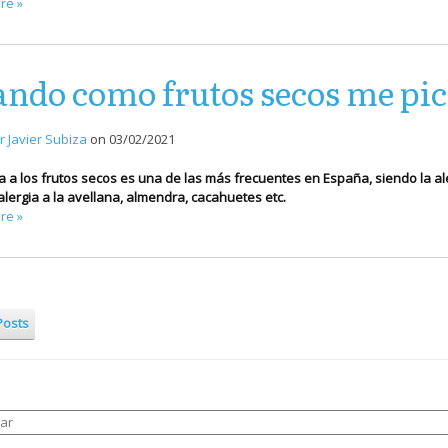
re »
ndo como frutos secos me pica
r Javier Subiza
on
03/02/2021
ia a los frutos secos es una de las más frecuentes en España, siendo la a
 alergia a la avellana, almendra, cacahuetes etc.
re »
Posts