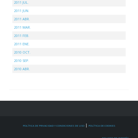
2011 JUL.
2011 JUN.
2011 ABR.
2011 MAR.
2011 FEB.
2011 ENE.
2010 OCT.
2010 SEP.
2010 ABR.
|
POLÍTICA DE PRIVACIDAD Y CONDICIONES DE USO
POLÍTICA DE COOKIES
ENLACES DE INTERÉS